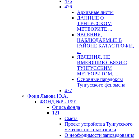
475
476
Архивные листы
ДАННЫЕ О
ТУНГУССКОМ
МЕТЕОРИТЕ ...
ЯВЛЕНИЯ,
НАБЛЮДАЕМЫЕ В
РАЙОНЕ КАТАСТРОФЫ,
...
ЯВЛЕНИЯ, НЕ
ИМЕЮЩИЕ СВЯЗИ С
ТУНГУССКИМ
МЕТЕОРИТОМ, ...
Основные парадоксы
Тунгусского феномена
477
Фонд Львова Ю.А.
ФОНД №Р - 1991
Опись фонда
121
Смета
Проект устройства Тунгусского
метеоритного заказника
О необходимости заповедования