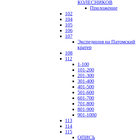
КОЛЕСНИКОВ
Приложение
102
104
105
106
107
Экспедиция на Патомский
кратер
108
112
1-100
101-200
201-300
301-400
401-500
501-600
601-700
701-800
801-900
901-1000
113
114
115
ОПИСЬ