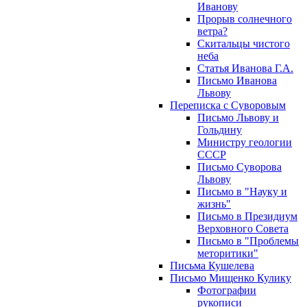
Иванову
Прорыв солнечного
ветра?
Скитальцы чистого
неба
Статья Иванова Г.А.
Письмо Иванова
Львову
Переписка с Суворовым
Письмо Львову и
Гольдину
Министру геологии
СССР
Письмо Суворова
Львову
Письмо в "Науку и
жизнь"
Письмо в Президиум
Верховного Совета
Письмо в "Проблемы
меторитики"
Письма Кушелева
Письмо Мищенко Кулику
Фотографии
рукописи