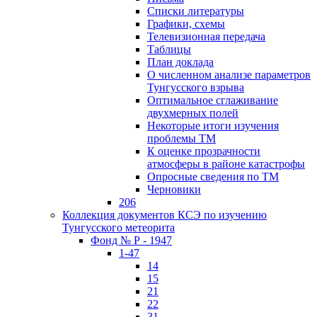
Списки литературы
Графики, схемы
Телевизионная передача
Таблицы
План доклада
О численном анализе параметров
Тунгусского взрыва
Оптимальное сглаживание
двухмерных полей
Некоторые итоги изучения
проблемы ТМ
К оценке прозрачности
атмосферы в районе катастрофы
Опросные сведения по ТМ
Черновики
206
Коллекция документов КСЭ по изучению
Тунгусского метеорита
Фонд № Р - 1947
1-47
14
15
21
22
31