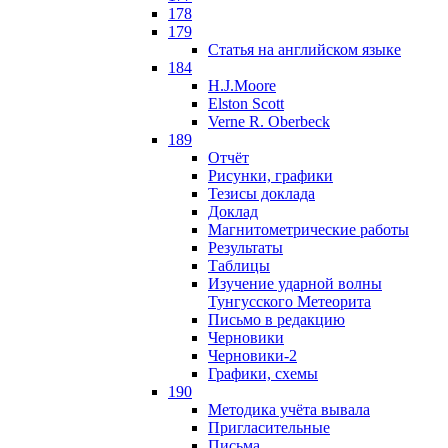
178
179
Статья на английском языке
184
H.J.Moore
Elston Scott
Verne R. Oberbeck
189
Отчёт
Рисунки, графики
Тезисы доклада
Доклад
Магнитометрические работы
Результаты
Таблицы
Изучение ударной волны
Тунгусского Метеорита
Письмо в редакцию
Черновики
Черновики-2
Графики, схемы
190
Методика учёта вывала
Пригласительные
Письма