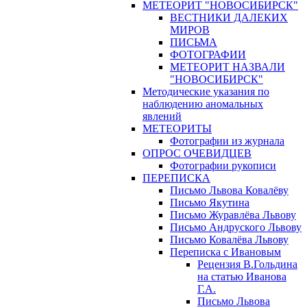
МЕТЕОРИТ "НОВОСИБИРСК"
ВЕСТНИКИ ДАЛЕКИХ
МИРОВ
ПИСЬМА
ФОТОГРАФИИ
МЕТЕОРИТ НАЗВАЛИ
"НОВОСИБИРСК"
Методические указания по
наблюдению аномальных
явлений
МЕТЕОРИТЫ
Фотографии из журнала
ОПРОС ОЧЕВИДЦЕВ
Фотографии рукописи
ПЕРЕПИСКА
Письмо Львова Ковалёву
Письмо Якутина
Письмо Журавлёва Львову
Письмо Андруского Львову
Письмо Ковалёва Львову
Переписка с Ивановым
Рецензия В.Гольдина
на статью Иванова
Г.А.
Письмо Львова