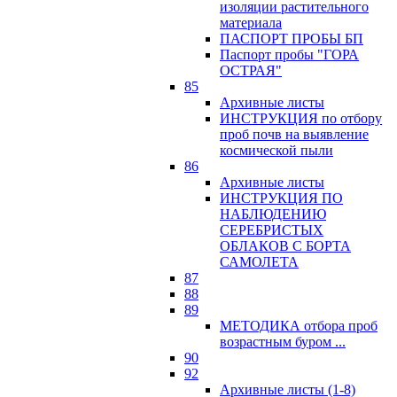
изоляции растительного
материала
ПАСПОРТ ПРОБЫ БП
Паспорт пробы "ГОРА
ОСТРАЯ"
85
Архивные листы
ИНСТРУКЦИЯ по отбору
проб почв на выявление
космической пыли
86
Архивные листы
ИНСТРУКЦИЯ ПО
НАБЛЮДЕНИЮ
СЕРЕБРИСТЫХ
ОБЛАКОВ С БОРТА
САМОЛЕТА
87
88
89
МЕТОДИКА отбора проб
возрастным буром ...
90
92
Архивные листы (1-8)