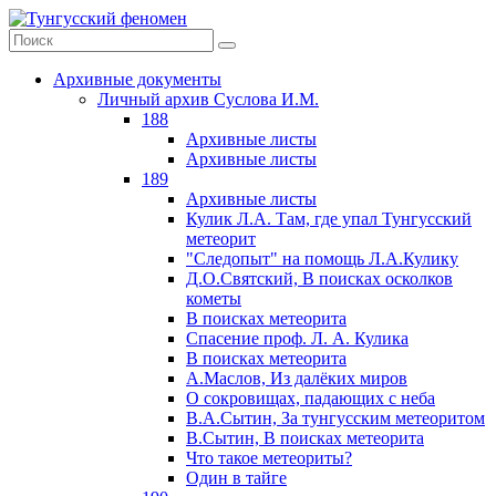
Архивные документы
Личный архив Суслова И.М.
188
Архивные листы
Архивные листы
189
Архивные листы
Кулик Л.А. Там, где упал Тунгусский
метеорит
"Следопыт" на помощь Л.А.Кулику
Д.О.Святский, В поисках осколков
кометы
В поисках метеорита
Спасение проф. Л. А. Кулика
В поисках метеорита
А.Маслов, Из далёких миров
О сокровищах, падающих с неба
В.А.Сытин, За тунгусским метеоритом
В.Сытин, В поисках метеорита
Что такое метеориты?
Один в тайге