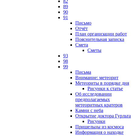
82
89
90
91
Письмо
Отчёт
План организации работ
Пояснительная записка
Смета
Сметы
93
98
99
Письма
Внимание: метеорит
Метеориты в порядке дня
Рисунки к статье
Об исследовании
предполагаемых
метеоритных кратеров
Камни с неба
Открытие доктора Гурльта
Рисунки
Пришельцы из космоса
Информация о находке