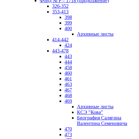
Фонд № P – 1718 (продолжение)
326-352
353-413
398
399
400
Архивные листы
414-442
424
443-478
443
444
458
460
461
463
467
468
469
Архивные листы
КСЭ "Кова"
Биография Салягина
Валентина Семеновича
470
473