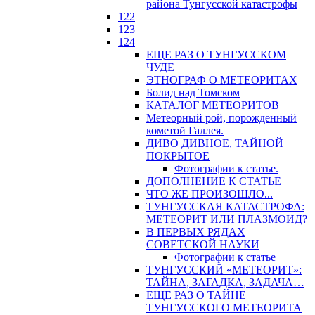
района Тунгусской катастрофы
122
123
124
ЕЩЕ РАЗ О ТУНГУССКОМ
ЧУДЕ
ЭТНОГРАФ О МЕТЕОРИТАХ
Болид над Томском
КАТАЛОГ МЕТЕОРИТОВ
Метеорный рой, порожденный
кометой Галлея.
ДИВО ДИВНОЕ, ТАЙНОЙ
ПОКРЫТОЕ
Фотографии к статье.
ДОПОЛНЕНИЕ К СТАТЬЕ
ЧТО ЖЕ ПРОИЗОШЛО...
ТУНГУССКАЯ КАТАСТРОФА:
МЕТЕОРИТ ИЛИ ПЛАЗМОИД?
В ПЕРВЫХ РЯДАХ
СОВЕТСКОЙ НАУКИ
Фотографии к статье
ТУНГУССКИЙ «МЕТЕОРИТ»:
ТАЙНА, ЗАГАДКА, ЗАДАЧА…
ЕЩЕ РАЗ О ТАЙНЕ
ТУНГУССКОГО МЕТЕОРИТА