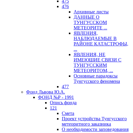
475
476
Архивные листы
ДАННЫЕ О
ТУНГУССКОМ
МЕТЕОРИТЕ ...
ЯВЛЕНИЯ,
НАБЛЮДАЕМЫЕ В
РАЙОНЕ КАТАСТРОФЫ,
...
ЯВЛЕНИЯ, НЕ
ИМЕЮЩИЕ СВЯЗИ С
ТУНГУССКИМ
МЕТЕОРИТОМ, ...
Основные парадоксы
Тунгусского феномена
477
Фонд Львова Ю.А.
ФОНД №Р - 1991
Опись фонда
121
Смета
Проект устройства Тунгусского
метеоритного заказника
О необходимости заповедования