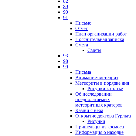
82
89
90
91
Письмо
Отчёт
План организации работ
Пояснительная записка
Смета
Сметы
93
98
99
Письма
Внимание: метеорит
Метеориты в порядке дня
Рисунки к статье
Об исследовании
предполагаемых
метеоритных кратеров
Камни с неба
Открытие доктора Гурльта
Рисунки
Пришельцы из космоса
Информация о находке