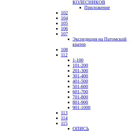
КОЛЕСНИКОВ
Приложение
102
104
105
106
107
Экспедиция на Патомский
кратер
108
112
1-100
101-200
201-300
301-400
401-500
501-600
601-700
701-800
801-900
901-1000
113
114
115
ОПИСЬ