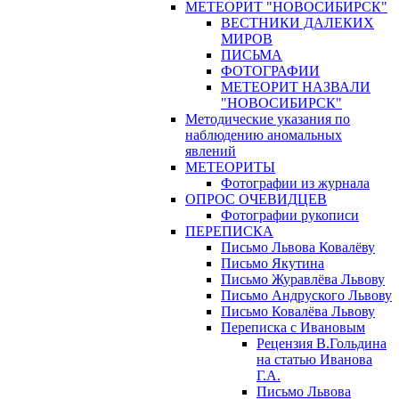
МЕТЕОРИТ "НОВОСИБИРСК"
ВЕСТНИКИ ДАЛЕКИХ
МИРОВ
ПИСЬМА
ФОТОГРАФИИ
МЕТЕОРИТ НАЗВАЛИ
"НОВОСИБИРСК"
Методические указания по
наблюдению аномальных
явлений
МЕТЕОРИТЫ
Фотографии из журнала
ОПРОС ОЧЕВИДЦЕВ
Фотографии рукописи
ПЕРЕПИСКА
Письмо Львова Ковалёву
Письмо Якутина
Письмо Журавлёва Львову
Письмо Андруского Львову
Письмо Ковалёва Львову
Переписка с Ивановым
Рецензия В.Гольдина
на статью Иванова
Г.А.
Письмо Львова