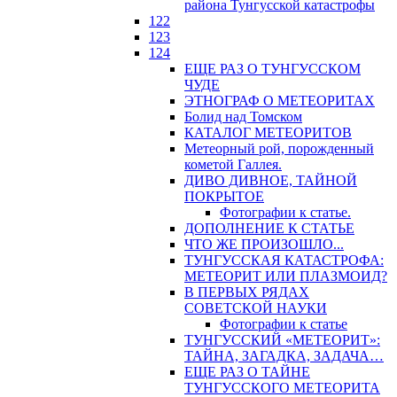
района Тунгусской катастрофы
122
123
124
ЕЩЕ РАЗ О ТУНГУССКОМ
ЧУДЕ
ЭТНОГРАФ О МЕТЕОРИТАХ
Болид над Томском
КАТАЛОГ МЕТЕОРИТОВ
Метеорный рой, порожденный
кометой Галлея.
ДИВО ДИВНОЕ, ТАЙНОЙ
ПОКРЫТОЕ
Фотографии к статье.
ДОПОЛНЕНИЕ К СТАТЬЕ
ЧТО ЖЕ ПРОИЗОШЛО...
ТУНГУССКАЯ КАТАСТРОФА:
МЕТЕОРИТ ИЛИ ПЛАЗМОИД?
В ПЕРВЫХ РЯДАХ
СОВЕТСКОЙ НАУКИ
Фотографии к статье
ТУНГУССКИЙ «МЕТЕОРИТ»:
ТАЙНА, ЗАГАДКА, ЗАДАЧА…
ЕЩЕ РАЗ О ТАЙНЕ
ТУНГУССКОГО МЕТЕОРИТА