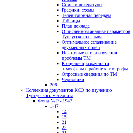
Списки литературы
Графики, схемы
Телевизионная передача
Таблицы
План доклада
О численном анализе параметров
Тунгусского взрыва
Оптимальное сглаживание
двухмерных полей
Некоторые итоги изучения
проблемы ТМ
К оценке прозрачности
атмосферы в районе катастрофы
Опросные сведения по ТМ
Черновики
206
Коллекция документов КСЭ по изучению
Тунгусского метеорита
Фонд № Р - 1947
1-47
14
15
21
22
31