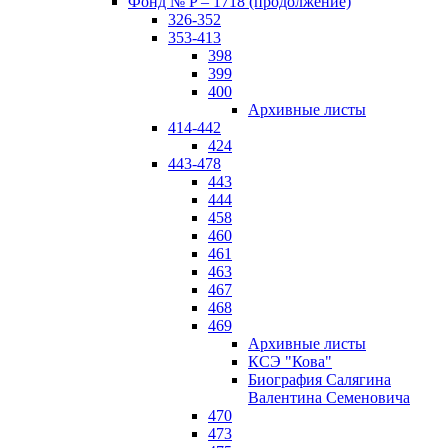
Фонд № P – 1718 (продолжение)
326-352
353-413
398
399
400
Архивные листы
414-442
424
443-478
443
444
458
460
461
463
467
468
469
Архивные листы
КСЭ "Кова"
Биография Салягина
Валентина Семеновича
470
473