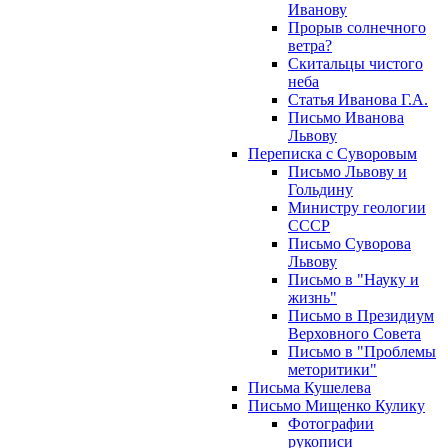
Иванову
Прорыв солнечного
ветра?
Скитальцы чистого
неба
Статья Иванова Г.А.
Письмо Иванова
Львову
Переписка с Суворовым
Письмо Львову и
Гольдину
Министру геологии
СССР
Письмо Суворова
Львову
Письмо в "Науку и
жизнь"
Письмо в Президиум
Верховного Совета
Письмо в "Проблемы
меторитики"
Письма Кушелева
Письмо Мищенко Кулику
Фотографии
рукописи