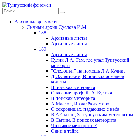
Архивные документы
Личный архив Суслова И.М.
188
Архивные листы
Архивные листы
189
Архивные листы
Кулик Л.А. Там, где упал Тунгусский
метеорит
"Следопыт" на помощь Л.А.Кулику
Д.О.Святский, В поисках осколков
кометы
В поисках метеорита
Спасение проф. Л. А. Кулика
В поисках метеорита
А.Маслов, Из далёких миров
О сокровищах, падающих с неба
В.А.Сытин, За тунгусским метеоритом
В.Сытин, В поисках метеорита
Что такое метеориты?
Один в тайге