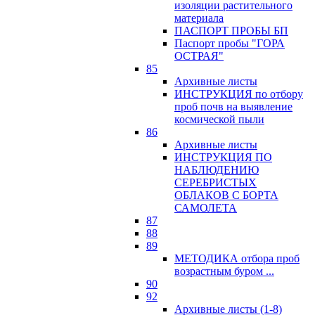
изоляции растительного
материала
ПАСПОРТ ПРОБЫ БП
Паспорт пробы "ГОРА
ОСТРАЯ"
85
Архивные листы
ИНСТРУКЦИЯ по отбору
проб почв на выявление
космической пыли
86
Архивные листы
ИНСТРУКЦИЯ ПО
НАБЛЮДЕНИЮ
СЕРЕБРИСТЫХ
ОБЛАКОВ С БОРТА
САМОЛЕТА
87
88
89
МЕТОДИКА отбора проб
возрастным буром ...
90
92
Архивные листы (1-8)