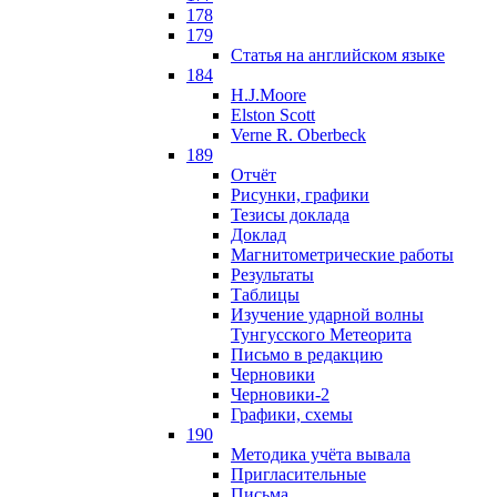
178
179
Статья на английском языке
184
H.J.Moore
Elston Scott
Verne R. Oberbeck
189
Отчёт
Рисунки, графики
Тезисы доклада
Доклад
Магнитометрические работы
Результаты
Таблицы
Изучение ударной волны
Тунгусского Метеорита
Письмо в редакцию
Черновики
Черновики-2
Графики, схемы
190
Методика учёта вывала
Пригласительные
Письма