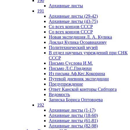
190
Архивные листы
191
Архивные листы (29-42)
Архивные листы (43-75)
Со всех концов СССР
Со всех концов СССР
Новая экспедиция Л. А. Кулика
Доклад Кулика Осоавиахиму
Политехнический музей
В отдел научных учреждений при СНК
СССР
Письмо Суслова И.М.
Письмо Л.С.Гридюхи
Из письма Аф.Кес.Кокорина
Путевой дневник экспедиции
Предупреждение
Ответ Канской конторы Сибторга
Ведомость
Записка Бориса Оптовцева
192
Архивные листы (1-17)
Архивные листы (18-60)
Архивные листы (61-81)
Архивные листы (82-98)