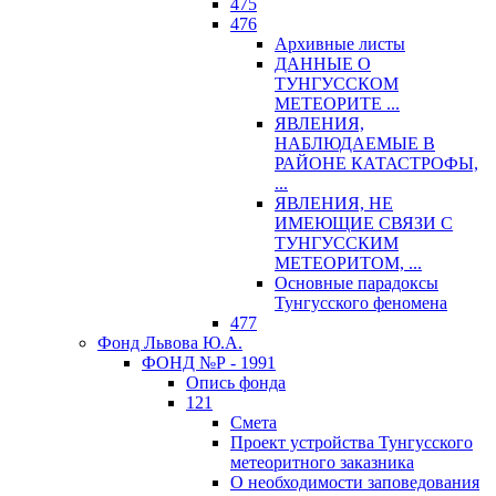
475
476
Архивные листы
ДАННЫЕ О
ТУНГУССКОМ
МЕТЕОРИТЕ ...
ЯВЛЕНИЯ,
НАБЛЮДАЕМЫЕ В
РАЙОНЕ КАТАСТРОФЫ,
...
ЯВЛЕНИЯ, НЕ
ИМЕЮЩИЕ СВЯЗИ С
ТУНГУССКИМ
МЕТЕОРИТОМ, ...
Основные парадоксы
Тунгусского феномена
477
Фонд Львова Ю.А.
ФОНД №Р - 1991
Опись фонда
121
Смета
Проект устройства Тунгусского
метеоритного заказника
О необходимости заповедования