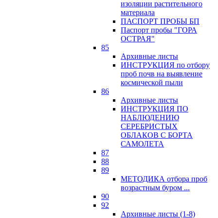
изоляции растительного
материала
ПАСПОРТ ПРОБЫ БП
Паспорт пробы "ГОРА
ОСТРАЯ"
85
Архивные листы
ИНСТРУКЦИЯ по отбору
проб почв на выявление
космической пыли
86
Архивные листы
ИНСТРУКЦИЯ ПО
НАБЛЮДЕНИЮ
СЕРЕБРИСТЫХ
ОБЛАКОВ С БОРТА
САМОЛЕТА
87
88
89
МЕТОДИКА отбора проб
возрастным буром ...
90
92
Архивные листы (1-8)