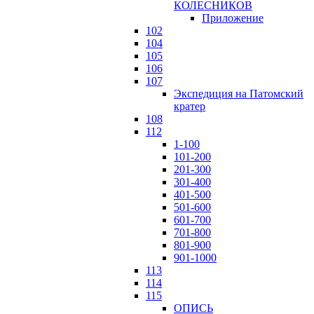
КОЛЕСНИКОВ
Приложение
102
104
105
106
107
Экспедиция на Патомский
кратер
108
112
1-100
101-200
201-300
301-400
401-500
501-600
601-700
701-800
801-900
901-1000
113
114
115
ОПИСЬ