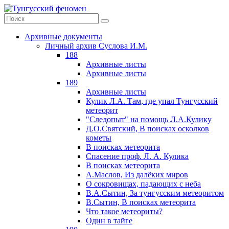
Архивные документы
Личный архив Суслова И.М.
188
Архивные листы
Архивные листы
189
Архивные листы
Кулик Л.А. Там, где упал Тунгусский
метеорит
"Следопыт" на помощь Л.А.Кулику
Д.О.Святский, В поисках осколков
кометы
В поисках метеорита
Спасение проф. Л. А. Кулика
В поисках метеорита
А.Маслов, Из далёких миров
О сокровищах, падающих с неба
В.А.Сытин, За тунгусским метеоритом
В.Сытин, В поисках метеорита
Что такое метеориты?
Один в тайге