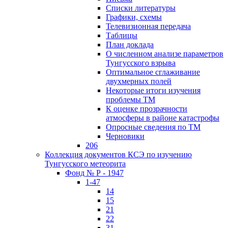
Списки литературы
Графики, схемы
Телевизионная передача
Таблицы
План доклада
О численном анализе параметров
Тунгусского взрыва
Оптимальное сглаживание
двухмерных полей
Некоторые итоги изучения
проблемы ТМ
К оценке прозрачности
атмосферы в районе катастрофы
Опросные сведения по ТМ
Черновики
206
Коллекция документов КСЭ по изучению
Тунгусского метеорита
Фонд № Р - 1947
1-47
14
15
21
22
31