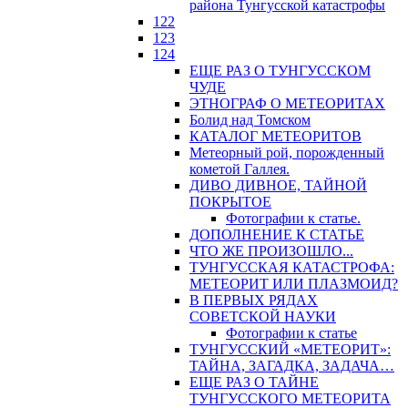
района Тунгусской катастрофы
122
123
124
ЕЩЕ РАЗ О ТУНГУССКОМ
ЧУДЕ
ЭТНОГРАФ О МЕТЕОРИТАХ
Болид над Томском
КАТАЛОГ МЕТЕОРИТОВ
Метеорный рой, порожденный
кометой Галлея.
ДИВО ДИВНОЕ, ТАЙНОЙ
ПОКРЫТОЕ
Фотографии к статье.
ДОПОЛНЕНИЕ К СТАТЬЕ
ЧТО ЖЕ ПРОИЗОШЛО...
ТУНГУССКАЯ КАТАСТРОФА:
МЕТЕОРИТ ИЛИ ПЛАЗМОИД?
В ПЕРВЫХ РЯДАХ
СОВЕТСКОЙ НАУКИ
Фотографии к статье
ТУНГУССКИЙ «МЕТЕОРИТ»:
ТАЙНА, ЗАГАДКА, ЗАДАЧА…
ЕЩЕ РАЗ О ТАЙНЕ
ТУНГУССКОГО МЕТЕОРИТА