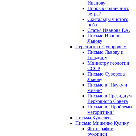
Иванову
Прорыв солнечного
ветра?
Скитальцы чистого
неба
Статья Иванова Г.А.
Письмо Иванова
Львову
Переписка с Суворовым
Письмо Львову и
Гольдину
Министру геологии
СССР
Письмо Суворова
Львову
Письмо в "Науку и
жизнь"
Письмо в Президиум
Верховного Совета
Письмо в "Проблемы
меторитики"
Письма Кушелева
Письмо Мищенко Кулику
Фотографии
рукописи