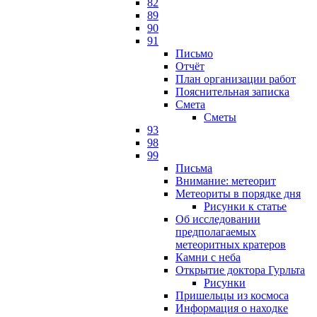
82
89
90
91
Письмо
Отчёт
План организации работ
Пояснительная записка
Смета
Сметы
93
98
99
Письма
Внимание: метеорит
Метеориты в порядке дня
Рисунки к статье
Об исследовании
предполагаемых
метеоритных кратеров
Камни с неба
Открытие доктора Гурльта
Рисунки
Пришельцы из космоса
Информация о находке