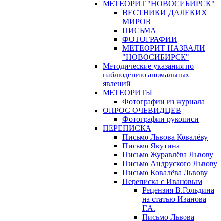
МЕТЕОРИТ "НОВОСИБИРСК"
ВЕСТНИКИ ДАЛЕКИХ
МИРОВ
ПИСЬМА
ФОТОГРАФИИ
МЕТЕОРИТ НАЗВАЛИ
"НОВОСИБИРСК"
Методические указания по
наблюдению аномальных
явлений
МЕТЕОРИТЫ
Фотографии из журнала
ОПРОС ОЧЕВИДЦЕВ
Фотографии рукописи
ПЕРЕПИСКА
Письмо Львова Ковалёву
Письмо Якутина
Письмо Журавлёва Львову
Письмо Андруского Львову
Письмо Ковалёва Львову
Переписка с Ивановым
Рецензия В.Гольдина
на статью Иванова
Г.А.
Письмо Львова