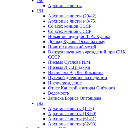
190
Архивные листы
191
Архивные листы (29-42)
Архивные листы (43-75)
Со всех концов СССР
Со всех концов СССР
Новая экспедиция Л. А. Кулика
Доклад Кулика Осоавиахиму
Политехнический музей
В отдел научных учреждений при СНК
СССР
Письмо Суслова И.М.
Письмо Л.С.Гридюхи
Из письма Аф.Кес.Кокорина
Путевой дневник экспедиции
Предупреждение
Ответ Канской конторы Сибторга
Ведомость
Записка Бориса Оптовцева
192
Архивные листы (1-17)
Архивные листы (18-60)
Архивные листы (61-81)
Архивные листы (82-98)