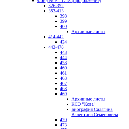
Фонд № P – 1718 (продолжение)
326-352
353-413
398
399
400
Архивные листы
414-442
424
443-478
443
444
458
460
461
463
467
468
469
Архивные листы
КСЭ "Кова"
Биография Салягина
Валентина Семеновича
470
473