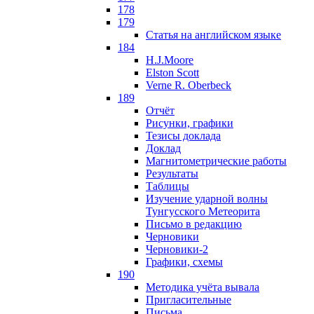
178
179
Статья на английском языке
184
H.J.Moore
Elston Scott
Verne R. Oberbeck
189
Отчёт
Рисунки, графики
Тезисы доклада
Доклад
Магнитометрические работы
Результаты
Таблицы
Изучение ударной волны
Тунгусского Метеорита
Письмо в редакцию
Черновики
Черновики-2
Графики, схемы
190
Методика учёта вывала
Пригласительные
Письма