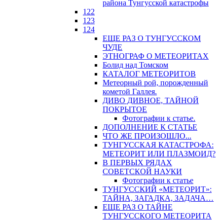
района Тунгусской катастрофы
122
123
124
ЕЩЕ РАЗ О ТУНГУССКОМ
ЧУДЕ
ЭТНОГРАФ О МЕТЕОРИТАХ
Болид над Томском
КАТАЛОГ МЕТЕОРИТОВ
Метеорный рой, порожденный
кометой Галлея.
ДИВО ДИВНОЕ, ТАЙНОЙ
ПОКРЫТОЕ
Фотографии к статье.
ДОПОЛНЕНИЕ К СТАТЬЕ
ЧТО ЖЕ ПРОИЗОШЛО...
ТУНГУССКАЯ КАТАСТРОФА:
МЕТЕОРИТ ИЛИ ПЛАЗМОИД?
В ПЕРВЫХ РЯДАХ
СОВЕТСКОЙ НАУКИ
Фотографии к статье
ТУНГУССКИЙ «МЕТЕОРИТ»:
ТАЙНА, ЗАГАДКА, ЗАДАЧА…
ЕЩЕ РАЗ О ТАЙНЕ
ТУНГУССКОГО МЕТЕОРИТА