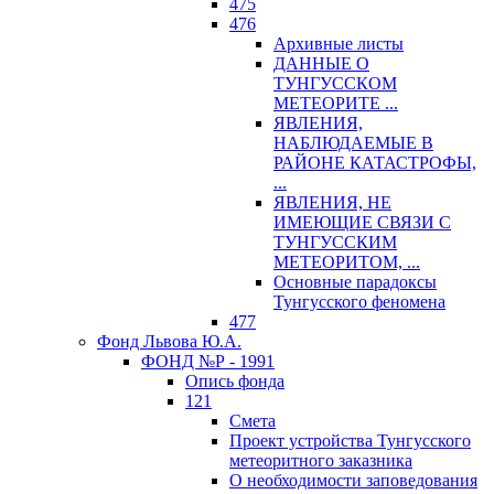
475
476
Архивные листы
ДАННЫЕ О
ТУНГУССКОМ
МЕТЕОРИТЕ ...
ЯВЛЕНИЯ,
НАБЛЮДАЕМЫЕ В
РАЙОНЕ КАТАСТРОФЫ,
...
ЯВЛЕНИЯ, НЕ
ИМЕЮЩИЕ СВЯЗИ С
ТУНГУССКИМ
МЕТЕОРИТОМ, ...
Основные парадоксы
Тунгусского феномена
477
Фонд Львова Ю.А.
ФОНД №Р - 1991
Опись фонда
121
Смета
Проект устройства Тунгусского
метеоритного заказника
О необходимости заповедования