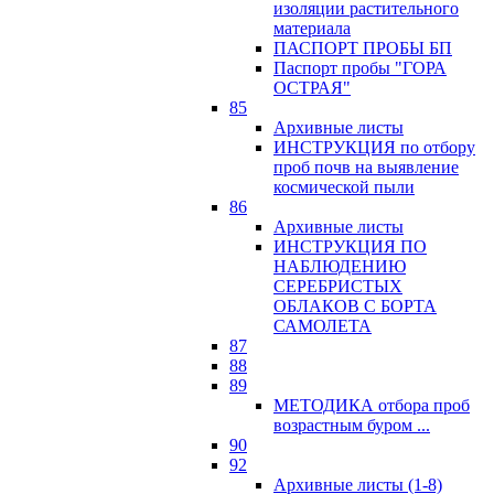
изоляции растительного
материала
ПАСПОРТ ПРОБЫ БП
Паспорт пробы "ГОРА
ОСТРАЯ"
85
Архивные листы
ИНСТРУКЦИЯ по отбору
проб почв на выявление
космической пыли
86
Архивные листы
ИНСТРУКЦИЯ ПО
НАБЛЮДЕНИЮ
СЕРЕБРИСТЫХ
ОБЛАКОВ С БОРТА
САМОЛЕТА
87
88
89
МЕТОДИКА отбора проб
возрастным буром ...
90
92
Архивные листы (1-8)