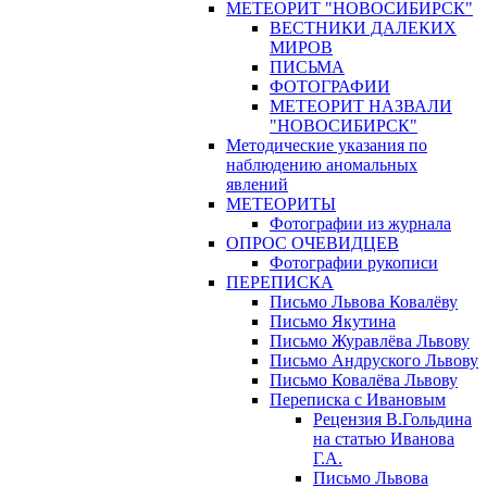
МЕТЕОРИТ "НОВОСИБИРСК"
ВЕСТНИКИ ДАЛЕКИХ
МИРОВ
ПИСЬМА
ФОТОГРАФИИ
МЕТЕОРИТ НАЗВАЛИ
"НОВОСИБИРСК"
Методические указания по
наблюдению аномальных
явлений
МЕТЕОРИТЫ
Фотографии из журнала
ОПРОС ОЧЕВИДЦЕВ
Фотографии рукописи
ПЕРЕПИСКА
Письмо Львова Ковалёву
Письмо Якутина
Письмо Журавлёва Львову
Письмо Андруского Львову
Письмо Ковалёва Львову
Переписка с Ивановым
Рецензия В.Гольдина
на статью Иванова
Г.А.
Письмо Львова