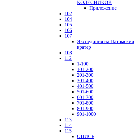
КОЛЕСНИКОВ
Приложение
102
104
105
106
107
Экспедиция на Патомский
кратер
108
112
1-100
101-200
201-300
301-400
401-500
501-600
601-700
701-800
801-900
901-1000
113
114
115
ОПИСЬ