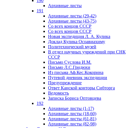
190
Архивные листы
191
Архивные листы (29-42)
Архивные листы (43-75)
Со всех концов СССР
Со всех концов СССР
Новая экспедиция Л. А. Кулика
Доклад Кулика Осоавиахиму
Политехнический музей
В отдел научных учреждений при СНК
СССР
Письмо Суслова И.М.
Письмо Л.С.Гридюхи
Из письма Аф.Кес.Кокорина
Путевой дневник экспедиции
Предупреждение
Ответ Канской конторы Сибторга
Ведомость
Записка Бориса Оптовцева
192
Архивные листы (1-17)
Архивные листы (18-60)
Архивные листы (61-81)
Архивные листы (82-98)