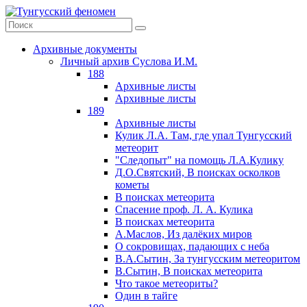
Архивные документы
Личный архив Суслова И.М.
188
Архивные листы
Архивные листы
189
Архивные листы
Кулик Л.А. Там, где упал Тунгусский
метеорит
"Следопыт" на помощь Л.А.Кулику
Д.О.Святский, В поисках осколков
кометы
В поисках метеорита
Спасение проф. Л. А. Кулика
В поисках метеорита
А.Маслов, Из далёких миров
О сокровищах, падающих с неба
В.А.Сытин, За тунгусским метеоритом
В.Сытин, В поисках метеорита
Что такое метеориты?
Один в тайге