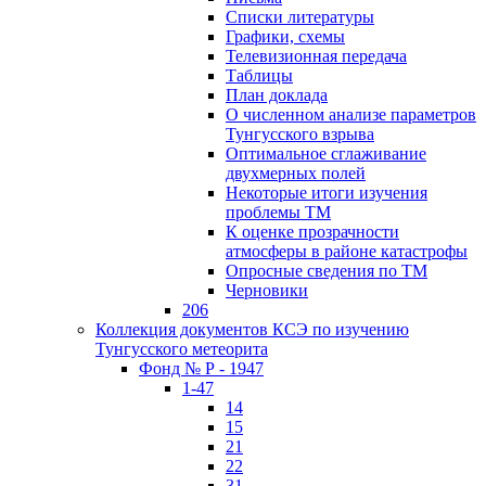
Списки литературы
Графики, схемы
Телевизионная передача
Таблицы
План доклада
О численном анализе параметров
Тунгусского взрыва
Оптимальное сглаживание
двухмерных полей
Некоторые итоги изучения
проблемы ТМ
К оценке прозрачности
атмосферы в районе катастрофы
Опросные сведения по ТМ
Черновики
206
Коллекция документов КСЭ по изучению
Тунгусского метеорита
Фонд № Р - 1947
1-47
14
15
21
22
31