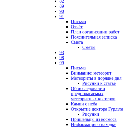
82
89
90
91
Письмо
Отчёт
План организации работ
Пояснительная записка
Смета
Сметы
93
98
99
Письма
Внимание: метеорит
Метеориты в порядке дня
Рисунки к статье
Об исследовании
предполагаемых
метеоритных кратеров
Камни с неба
Открытие доктора Гурльта
Рисунки
Пришельцы из космоса
Информация о находке