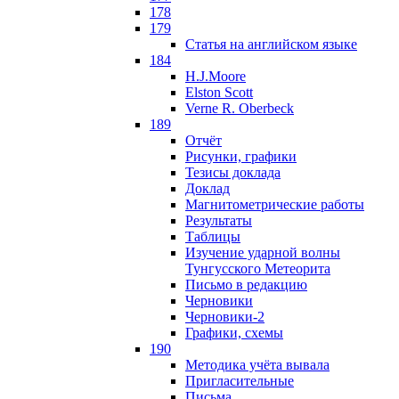
178
179
Статья на английском языке
184
H.J.Moore
Elston Scott
Verne R. Oberbeck
189
Отчёт
Рисунки, графики
Тезисы доклада
Доклад
Магнитометрические работы
Результаты
Таблицы
Изучение ударной волны
Тунгусского Метеорита
Письмо в редакцию
Черновики
Черновики-2
Графики, схемы
190
Методика учёта вывала
Пригласительные
Письма