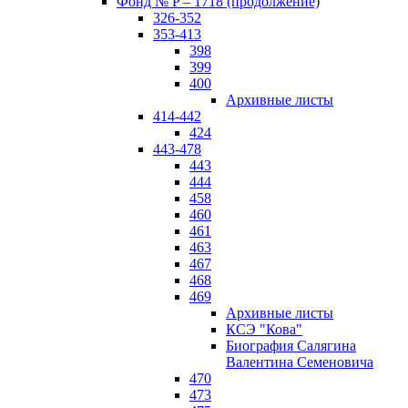
Фонд № P – 1718 (продолжение)
326-352
353-413
398
399
400
Архивные листы
414-442
424
443-478
443
444
458
460
461
463
467
468
469
Архивные листы
КСЭ "Кова"
Биография Салягина
Валентина Семеновича
470
473