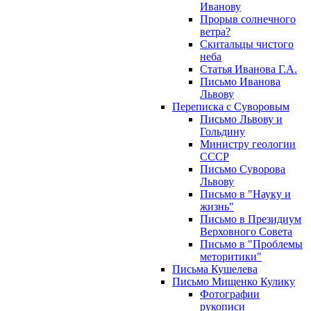
Иванову
Прорыв солнечного
ветра?
Скитальцы чистого
неба
Статья Иванова Г.А.
Письмо Иванова
Львову
Переписка с Суворовым
Письмо Львову и
Гольдину
Министру геологии
СССР
Письмо Суворова
Львову
Письмо в "Науку и
жизнь"
Письмо в Президиум
Верховного Совета
Письмо в "Проблемы
меторитики"
Письма Кушелева
Письмо Мищенко Кулику
Фотографии
рукописи