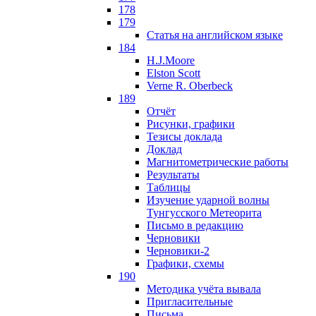
178
179
Статья на английском языке
184
H.J.Moore
Elston Scott
Verne R. Oberbeck
189
Отчёт
Рисунки, графики
Тезисы доклада
Доклад
Магнитометрические работы
Результаты
Таблицы
Изучение ударной волны
Тунгусского Метеорита
Письмо в редакцию
Черновики
Черновики-2
Графики, схемы
190
Методика учёта вывала
Пригласительные
Письма