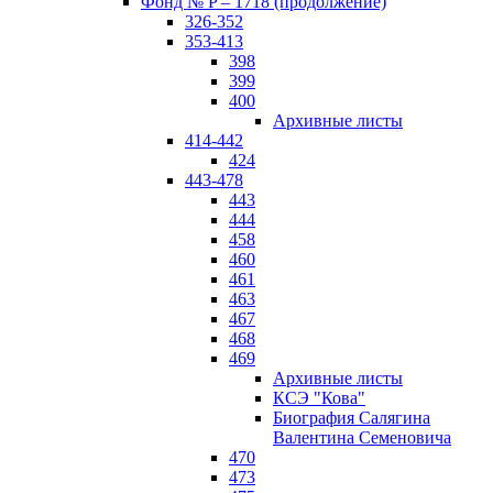
Фонд № P – 1718 (продолжение)
326-352
353-413
398
399
400
Архивные листы
414-442
424
443-478
443
444
458
460
461
463
467
468
469
Архивные листы
КСЭ "Кова"
Биография Салягина
Валентина Семеновича
470
473