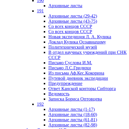
190
Архивные листы
191
Архивные листы (29-42)
Архивные листы (43-75)
Со всех концов СССР
Со всех концов СССР
Новая экспедиция Л. А. Кулика
Доклад Кулика Осоавиахиму
Политехнический музей
В отдел научных учреждений при СНК
СССР
Письмо Суслова И.М.
Письмо Л.С.Гридюхи
Из письма Аф.Кес.Кокорина
Путевой дневник экспедиции
Предупреждение
Ответ Канской конторы Сибторга
Ведомость
Записка Бориса Оптовцева
192
Архивные листы (1-17)
Архивные листы (18-60)
Архивные листы (61-81)
Архивные листы (82-98)