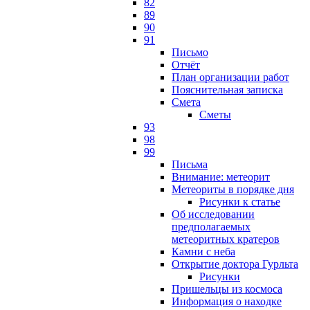
82
89
90
91
Письмо
Отчёт
План организации работ
Пояснительная записка
Смета
Сметы
93
98
99
Письма
Внимание: метеорит
Метеориты в порядке дня
Рисунки к статье
Об исследовании
предполагаемых
метеоритных кратеров
Камни с неба
Открытие доктора Гурльта
Рисунки
Пришельцы из космоса
Информация о находке