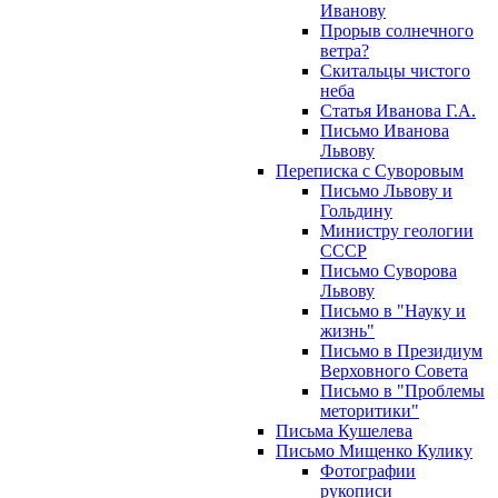
Иванову
Прорыв солнечного
ветра?
Скитальцы чистого
неба
Статья Иванова Г.А.
Письмо Иванова
Львову
Переписка с Суворовым
Письмо Львову и
Гольдину
Министру геологии
СССР
Письмо Суворова
Львову
Письмо в "Науку и
жизнь"
Письмо в Президиум
Верховного Совета
Письмо в "Проблемы
меторитики"
Письма Кушелева
Письмо Мищенко Кулику
Фотографии
рукописи