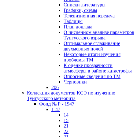
Списки литературы
Графики, схемы
Телевизионная передача
Таблицы
План доклада
О численном анализе параметров
Тунгусского взрыва
Оптимальное сглаживание
двухмерных полей
Некоторые итоги изучения
проблемы ТМ
К оценке прозрачности
атмосферы в районе катастрофы
Опросные сведения по ТМ
Черновики
206
Коллекция документов КСЭ по изучению
Тунгусского метеорита
Фонд № Р - 1947
1-47
14
15
21
22
31