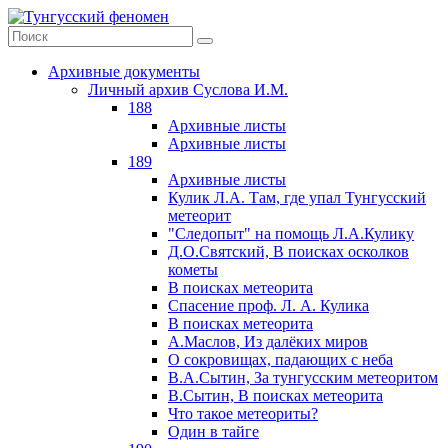
Архивные документы
Личный архив Суслова И.М.
188
Архивные листы
Архивные листы
189
Архивные листы
Кулик Л.А. Там, где упал Тунгусский
метеорит
"Следопыт" на помощь Л.А.Кулику
Д.О.Святский, В поисках осколков
кометы
В поисках метеорита
Спасение проф. Л. А. Кулика
В поисках метеорита
А.Маслов, Из далёких миров
О сокровищах, падающих с неба
В.А.Сытин, За тунгусским метеоритом
В.Сытин, В поисках метеорита
Что такое метеориты?
Один в тайге