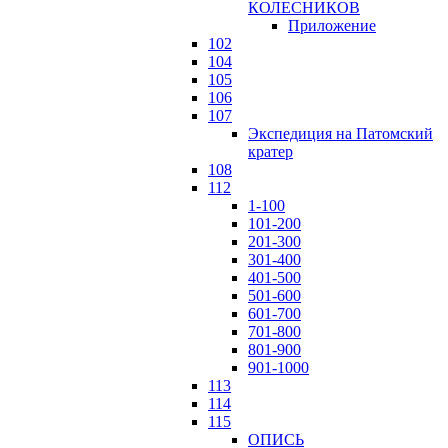
КОЛЕСНИКОВ
Приложение
102
104
105
106
107
Экспедиция на Патомский
кратер
108
112
1-100
101-200
201-300
301-400
401-500
501-600
601-700
701-800
801-900
901-1000
113
114
115
ОПИСЬ