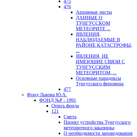
475
476
Архивные листы
ДАННЫЕ О
ТУНГУССКОМ
МЕТЕОРИТЕ ...
ЯВЛЕНИЯ,
НАБЛЮДАЕМЫЕ В
РАЙОНЕ КАТАСТРОФЫ,
...
ЯВЛЕНИЯ, НЕ
ИМЕЮЩИЕ СВЯЗИ С
ТУНГУССКИМ
МЕТЕОРИТОМ, ...
Основные парадоксы
Тунгусского феномена
477
Фонд Львова Ю.А.
ФОНД №Р - 1991
Опись фонда
121
Смета
Проект устройства Тунгусского
метеоритного заказника
О необходимости заповедования