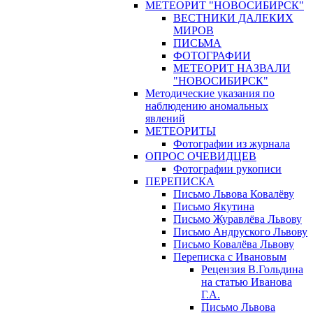
МЕТЕОРИТ "НОВОСИБИРСК"
ВЕСТНИКИ ДАЛЕКИХ
МИРОВ
ПИСЬМА
ФОТОГРАФИИ
МЕТЕОРИТ НАЗВАЛИ
"НОВОСИБИРСК"
Методические указания по
наблюдению аномальных
явлений
МЕТЕОРИТЫ
Фотографии из журнала
ОПРОС ОЧЕВИДЦЕВ
Фотографии рукописи
ПЕРЕПИСКА
Письмо Львова Ковалёву
Письмо Якутина
Письмо Журавлёва Львову
Письмо Андруского Львову
Письмо Ковалёва Львову
Переписка с Ивановым
Рецензия В.Гольдина
на статью Иванова
Г.А.
Письмо Львова