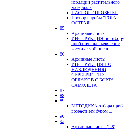
изоляции растительного
материала
ПАСПОРТ ПРОБЫ БП
Паспорт пробы "ГОРА
ОСТРАЯ"
85
Архивные листы
ИНСТРУКЦИЯ по отбору
проб почв на выявление
космической пыли
86
Архивные листы
ИНСТРУКЦИЯ ПО
НАБЛЮДЕНИЮ
СЕРЕБРИСТЫХ
ОБЛАКОВ С БОРТА
САМОЛЕТА
87
88
89
МЕТОДИКА отбора проб
возрастным буром ...
90
92
Архивные листы (1-8)