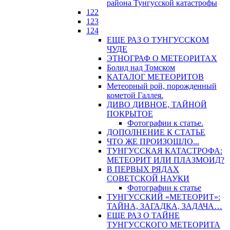
района Тунгусской катастрофы
122
123
124
ЕЩЕ РАЗ О ТУНГУССКОМ
ЧУДЕ
ЭТНОГРАФ О МЕТЕОРИТАХ
Болид над Томском
КАТАЛОГ МЕТЕОРИТОВ
Метеорный рой, порожденный
кометой Галлея.
ДИВО ДИВНОЕ, ТАЙНОЙ
ПОКРЫТОЕ
Фотографии к статье.
ДОПОЛНЕНИЕ К СТАТЬЕ
ЧТО ЖЕ ПРОИЗОШЛО...
ТУНГУССКАЯ КАТАСТРОФА:
МЕТЕОРИТ ИЛИ ПЛАЗМОИД?
В ПЕРВЫХ РЯДАХ
СОВЕТСКОЙ НАУКИ
Фотографии к статье
ТУНГУССКИЙ «МЕТЕОРИТ»:
ТАЙНА, ЗАГАДКА, ЗАДАЧА…
ЕЩЕ РАЗ О ТАЙНЕ
ТУНГУССКОГО МЕТЕОРИТА