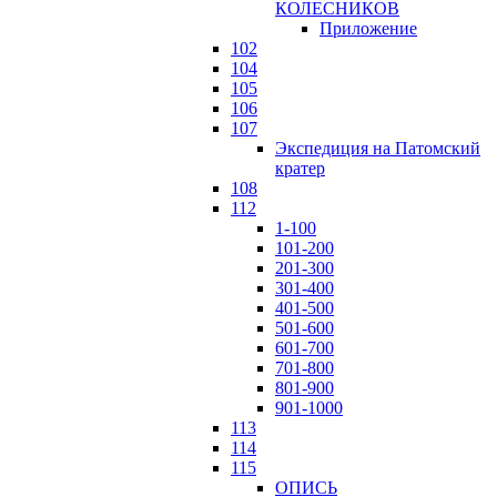
КОЛЕСНИКОВ
Приложение
102
104
105
106
107
Экспедиция на Патомский
кратер
108
112
1-100
101-200
201-300
301-400
401-500
501-600
601-700
701-800
801-900
901-1000
113
114
115
ОПИСЬ