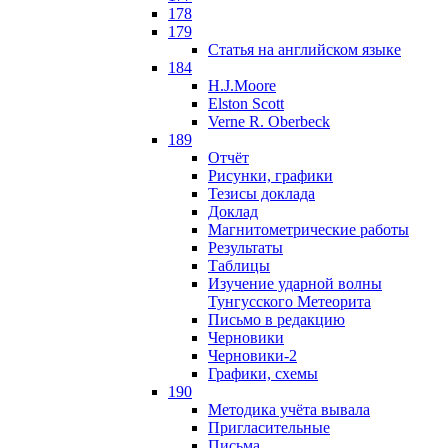
178
179
Статья на английском языке
184
H.J.Moore
Elston Scott
Verne R. Oberbeck
189
Отчёт
Рисунки, графики
Тезисы доклада
Доклад
Магнитометрические работы
Результаты
Таблицы
Изучение ударной волны
Тунгусского Метеорита
Письмо в редакцию
Черновики
Черновики-2
Графики, схемы
190
Методика учёта вывала
Пригласительные
Письма