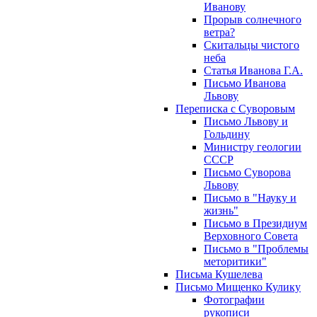
Иванову
Прорыв солнечного
ветра?
Скитальцы чистого
неба
Статья Иванова Г.А.
Письмо Иванова
Львову
Переписка с Суворовым
Письмо Львову и
Гольдину
Министру геологии
СССР
Письмо Суворова
Львову
Письмо в "Науку и
жизнь"
Письмо в Президиум
Верховного Совета
Письмо в "Проблемы
меторитики"
Письма Кушелева
Письмо Мищенко Кулику
Фотографии
рукописи