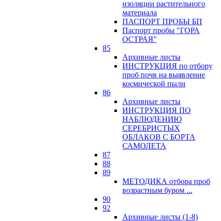
изоляции растительного
материала
ПАСПОРТ ПРОБЫ БП
Паспорт пробы "ГОРА
ОСТРАЯ"
85
Архивные листы
ИНСТРУКЦИЯ по отбору
проб почв на выявление
космической пыли
86
Архивные листы
ИНСТРУКЦИЯ ПО
НАБЛЮДЕНИЮ
СЕРЕБРИСТЫХ
ОБЛАКОВ С БОРТА
САМОЛЕТА
87
88
89
МЕТОДИКА отбора проб
возрастным буром ...
90
92
Архивные листы (1-8)