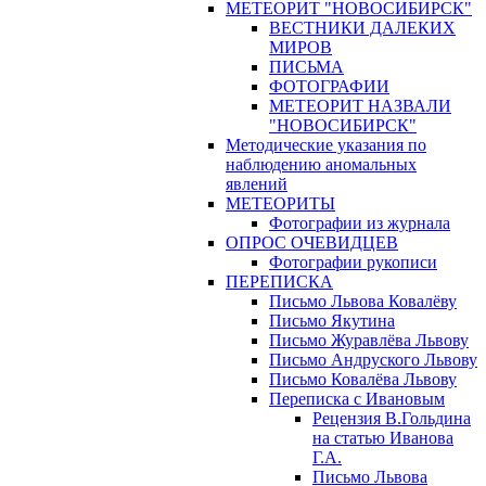
МЕТЕОРИТ "НОВОСИБИРСК"
ВЕСТНИКИ ДАЛЕКИХ
МИРОВ
ПИСЬМА
ФОТОГРАФИИ
МЕТЕОРИТ НАЗВАЛИ
"НОВОСИБИРСК"
Методические указания по
наблюдению аномальных
явлений
МЕТЕОРИТЫ
Фотографии из журнала
ОПРОС ОЧЕВИДЦЕВ
Фотографии рукописи
ПЕРЕПИСКА
Письмо Львова Ковалёву
Письмо Якутина
Письмо Журавлёва Львову
Письмо Андруского Львову
Письмо Ковалёва Львову
Переписка с Ивановым
Рецензия В.Гольдина
на статью Иванова
Г.А.
Письмо Львова