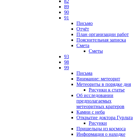
82
89
90
91
Письмо
Отчёт
План организации работ
Пояснительная записка
Смета
Сметы
93
98
99
Письма
Внимание: метеорит
Метеориты в порядке дня
Рисунки к статье
Об исследовании
предполагаемых
метеоритных кратеров
Камни с неба
Открытие доктора Гурльта
Рисунки
Пришельцы из космоса
Информация о находке