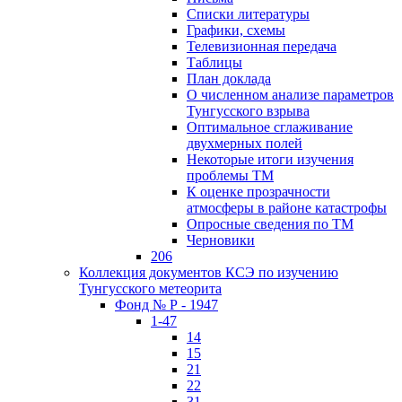
Списки литературы
Графики, схемы
Телевизионная передача
Таблицы
План доклада
О численном анализе параметров
Тунгусского взрыва
Оптимальное сглаживание
двухмерных полей
Некоторые итоги изучения
проблемы ТМ
К оценке прозрачности
атмосферы в районе катастрофы
Опросные сведения по ТМ
Черновики
206
Коллекция документов КСЭ по изучению
Тунгусского метеорита
Фонд № Р - 1947
1-47
14
15
21
22
31