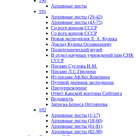
190
Архивные листы
191
Архивные листы (29-42)
Архивные листы (43-75)
Со всех концов СССР
Со всех концов СССР
Новая экспедиция Л. А. Кулика
Доклад Кулика Осоавиахиму
Политехнический музей
В отдел научных учреждений при СНК
СССР
Письмо Суслова И.М.
Письмо Л.С.Гридюхи
Из письма Аф.Кес.Кокорина
Путевой дневник экспедиции
Предупреждение
Ответ Канской конторы Сибторга
Ведомость
Записка Бориса Оптовцева
192
Архивные листы (1-17)
Архивные листы (18-60)
Архивные листы (61-81)
Архивные листы (82-98)