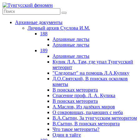
Архивные документы
Личный архив Суслова И.М.
188
Архивные листы
Архивные листы
189
Архивные листы
Кулик Л.А. Там, где упал Тунгусский
метеорит
"Следопыт" на помощь Л.А.Кулику
Д.О.Святский, В поисках осколков
кометы
В поисках метеорита
Спасение проф. Л. А. Кулика
В поисках метеорита
А.Маслов, Из далёких миров
О сокровищах, падающих с неба
В.А.Сытин, За тунгусским метеоритом
В.Сытин, В поисках метеорита
Что такое метеориты?
Один в тайге