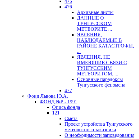
475
476
Архивные листы
ДАННЫЕ О
ТУНГУССКОМ
МЕТЕОРИТЕ ...
ЯВЛЕНИЯ,
НАБЛЮДАЕМЫЕ В
РАЙОНЕ КАТАСТРОФЫ,
...
ЯВЛЕНИЯ, НЕ
ИМЕЮЩИЕ СВЯЗИ С
ТУНГУССКИМ
МЕТЕОРИТОМ, ...
Основные парадоксы
Тунгусского феномена
477
Фонд Львова Ю.А.
ФОНД №Р - 1991
Опись фонда
121
Смета
Проект устройства Тунгусского
метеоритного заказника
О необходимости заповедования