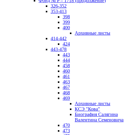
Фонд № P – 1718 (продолжение)
326-352
353-413
398
399
400
Архивные листы
414-442
424
443-478
443
444
458
460
461
463
467
468
469
Архивные листы
КСЭ "Кова"
Биография Салягина
Валентина Семеновича
470
473