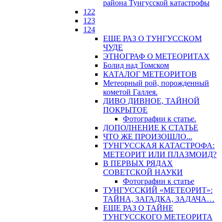
района Тунгусской катастрофы
122
123
124
ЕЩЕ РАЗ О ТУНГУССКОМ
ЧУДЕ
ЭТНОГРАФ О МЕТЕОРИТАХ
Болид над Томском
КАТАЛОГ МЕТЕОРИТОВ
Метеорный рой, порожденный
кометой Галлея.
ДИВО ДИВНОЕ, ТАЙНОЙ
ПОКРЫТОЕ
Фотографии к статье.
ДОПОЛНЕНИЕ К СТАТЬЕ
ЧТО ЖЕ ПРОИЗОШЛО...
ТУНГУССКАЯ КАТАСТРОФА:
МЕТЕОРИТ ИЛИ ПЛАЗМОИД?
В ПЕРВЫХ РЯДАХ
СОВЕТСКОЙ НАУКИ
Фотографии к статье
ТУНГУССКИЙ «МЕТЕОРИТ»:
ТАЙНА, ЗАГАДКА, ЗАДАЧА…
ЕЩЕ РАЗ О ТАЙНЕ
ТУНГУССКОГО МЕТЕОРИТА