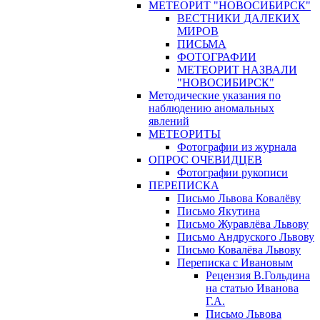
МЕТЕОРИТ "НОВОСИБИРСК"
ВЕСТНИКИ ДАЛЕКИХ
МИРОВ
ПИСЬМА
ФОТОГРАФИИ
МЕТЕОРИТ НАЗВАЛИ
"НОВОСИБИРСК"
Методические указания по
наблюдению аномальных
явлений
МЕТЕОРИТЫ
Фотографии из журнала
ОПРОС ОЧЕВИДЦЕВ
Фотографии рукописи
ПЕРЕПИСКА
Письмо Львова Ковалёву
Письмо Якутина
Письмо Журавлёва Львову
Письмо Андруского Львову
Письмо Ковалёва Львову
Переписка с Ивановым
Рецензия В.Гольдина
на статью Иванова
Г.А.
Письмо Львова