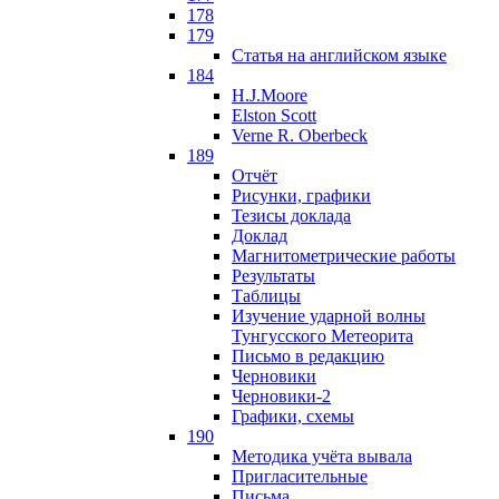
178
179
Статья на английском языке
184
H.J.Moore
Elston Scott
Verne R. Oberbeck
189
Отчёт
Рисунки, графики
Тезисы доклада
Доклад
Магнитометрические работы
Результаты
Таблицы
Изучение ударной волны
Тунгусского Метеорита
Письмо в редакцию
Черновики
Черновики-2
Графики, схемы
190
Методика учёта вывала
Пригласительные
Письма