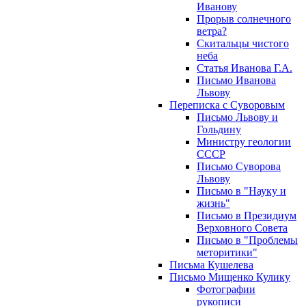
Иванову
Прорыв солнечного
ветра?
Скитальцы чистого
неба
Статья Иванова Г.А.
Письмо Иванова
Львову
Переписка с Суворовым
Письмо Львову и
Гольдину
Министру геологии
СССР
Письмо Суворова
Львову
Письмо в "Науку и
жизнь"
Письмо в Президиум
Верховного Совета
Письмо в "Проблемы
меторитики"
Письма Кушелева
Письмо Мищенко Кулику
Фотографии
рукописи