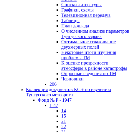
Списки литературы
Графики, схемы
Телевизионная передача
Таблицы
План доклада
О численном анализе параметров
Тунгусского взрыва
Оптимальное сглаживание
двухмерных полей
Некоторые итоги изучения
проблемы ТМ
К оценке прозрачности
атмосферы в районе катастрофы
Опросные сведения по ТМ
Черновики
206
Коллекция документов КСЭ по изучению
Тунгусского метеорита
Фонд № Р - 1947
1-47
14
15
21
22
31