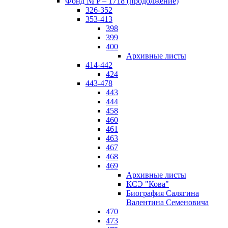
Фонд № P – 1718 (продолжение)
326-352
353-413
398
399
400
Архивные листы
414-442
424
443-478
443
444
458
460
461
463
467
468
469
Архивные листы
КСЭ "Кова"
Биография Салягина
Валентина Семеновича
470
473