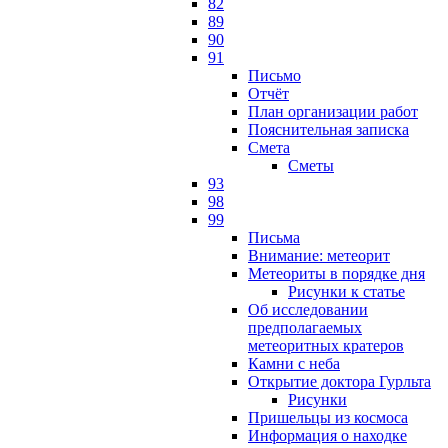
82
89
90
91
Письмо
Отчёт
План организации работ
Пояснительная записка
Смета
Сметы
93
98
99
Письма
Внимание: метеорит
Метеориты в порядке дня
Рисунки к статье
Об исследовании
предполагаемых
метеоритных кратеров
Камни с неба
Открытие доктора Гурльта
Рисунки
Пришельцы из космоса
Информация о находке