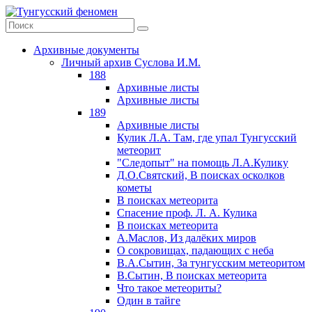
Архивные документы
Личный архив Суслова И.М.
188
Архивные листы
Архивные листы
189
Архивные листы
Кулик Л.А. Там, где упал Тунгусский
метеорит
"Следопыт" на помощь Л.А.Кулику
Д.О.Святский, В поисках осколков
кометы
В поисках метеорита
Спасение проф. Л. А. Кулика
В поисках метеорита
А.Маслов, Из далёких миров
О сокровищах, падающих с неба
В.А.Сытин, За тунгусским метеоритом
В.Сытин, В поисках метеорита
Что такое метеориты?
Один в тайге