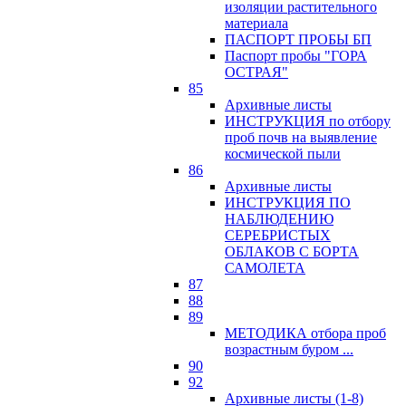
изоляции растительного
материала
ПАСПОРТ ПРОБЫ БП
Паспорт пробы "ГОРА
ОСТРАЯ"
85
Архивные листы
ИНСТРУКЦИЯ по отбору
проб почв на выявление
космической пыли
86
Архивные листы
ИНСТРУКЦИЯ ПО
НАБЛЮДЕНИЮ
СЕРЕБРИСТЫХ
ОБЛАКОВ С БОРТА
САМОЛЕТА
87
88
89
МЕТОДИКА отбора проб
возрастным буром ...
90
92
Архивные листы (1-8)