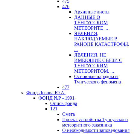
475
476
Архивные листы
ДАННЫЕ О
ТУНГУССКОМ
МЕТЕОРИТЕ ...
ЯВЛЕНИЯ,
НАБЛЮДАЕМЫЕ В
РАЙОНЕ КАТАСТРОФЫ,
...
ЯВЛЕНИЯ, НЕ
ИМЕЮЩИЕ СВЯЗИ С
ТУНГУССКИМ
МЕТЕОРИТОМ, ...
Основные парадоксы
Тунгусского феномена
477
Фонд Львова Ю.А.
ФОНД №Р - 1991
Опись фонда
121
Смета
Проект устройства Тунгусского
метеоритного заказника
О необходимости заповедования