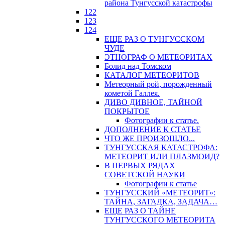
района Тунгусской катастрофы
122
123
124
ЕЩЕ РАЗ О ТУНГУССКОМ
ЧУДЕ
ЭТНОГРАФ О МЕТЕОРИТАХ
Болид над Томском
КАТАЛОГ МЕТЕОРИТОВ
Метеорный рой, порожденный
кометой Галлея.
ДИВО ДИВНОЕ, ТАЙНОЙ
ПОКРЫТОЕ
Фотографии к статье.
ДОПОЛНЕНИЕ К СТАТЬЕ
ЧТО ЖЕ ПРОИЗОШЛО...
ТУНГУССКАЯ КАТАСТРОФА:
МЕТЕОРИТ ИЛИ ПЛАЗМОИД?
В ПЕРВЫХ РЯДАХ
СОВЕТСКОЙ НАУКИ
Фотографии к статье
ТУНГУССКИЙ «МЕТЕОРИТ»:
ТАЙНА, ЗАГАДКА, ЗАДАЧА…
ЕЩЕ РАЗ О ТАЙНЕ
ТУНГУССКОГО МЕТЕОРИТА