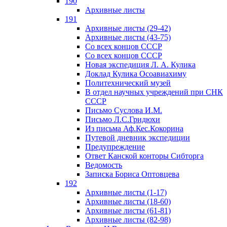
190
Архивные листы
191
Архивные листы (29-42)
Архивные листы (43-75)
Со всех концов СССР
Со всех концов СССР
Новая экспедиция Л. А. Кулика
Доклад Кулика Осоавиахиму
Политехнический музей
В отдел научных учреждений при СНК
СССР
Письмо Суслова И.М.
Письмо Л.С.Гридюхи
Из письма Аф.Кес.Кокорина
Путевой дневник экспедиции
Предупреждение
Ответ Канской конторы Сибторга
Ведомость
Записка Бориса Оптовцева
192
Архивные листы (1-17)
Архивные листы (18-60)
Архивные листы (61-81)
Архивные листы (82-98)