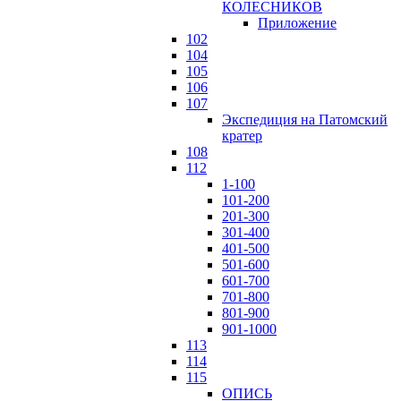
КОЛЕСНИКОВ
Приложение
102
104
105
106
107
Экспедиция на Патомский
кратер
108
112
1-100
101-200
201-300
301-400
401-500
501-600
601-700
701-800
801-900
901-1000
113
114
115
ОПИСЬ