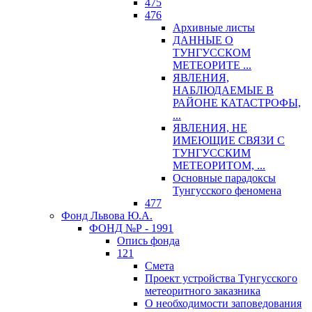
475
476
Архивные листы
ДАННЫЕ О
ТУНГУССКОМ
МЕТЕОРИТЕ ...
ЯВЛЕНИЯ,
НАБЛЮДАЕМЫЕ В
РАЙОНЕ КАТАСТРОФЫ,
...
ЯВЛЕНИЯ, НЕ
ИМЕЮЩИЕ СВЯЗИ С
ТУНГУССКИМ
МЕТЕОРИТОМ, ...
Основные парадоксы
Тунгусского феномена
477
Фонд Львова Ю.А.
ФОНД №Р - 1991
Опись фонда
121
Смета
Проект устройства Тунгусского
метеоритного заказника
О необходимости заповедования