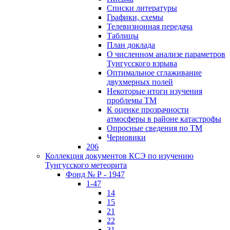
Списки литературы
Графики, схемы
Телевизионная передача
Таблицы
План доклада
О численном анализе параметров
Тунгусского взрыва
Оптимальное сглаживание
двухмерных полей
Некоторые итоги изучения
проблемы ТМ
К оценке прозрачности
атмосферы в районе катастрофы
Опросные сведения по ТМ
Черновики
206
Коллекция документов КСЭ по изучению
Тунгусского метеорита
Фонд № Р - 1947
1-47
14
15
21
22
31