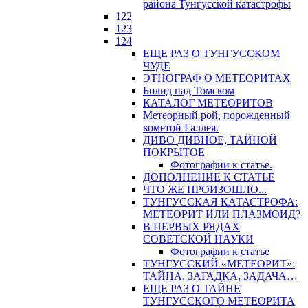
района Тунгусской катастрофы
122
123
124
ЕЩЕ РАЗ О ТУНГУССКОМ
ЧУДЕ
ЭТНОГРАФ О МЕТЕОРИТАХ
Болид над Томском
КАТАЛОГ МЕТЕОРИТОВ
Метеорный рой, порожденный
кометой Галлея.
ДИВО ДИВНОЕ, ТАЙНОЙ
ПОКРЫТОЕ
Фотографии к статье.
ДОПОЛНЕНИЕ К СТАТЬЕ
ЧТО ЖЕ ПРОИЗОШЛО...
ТУНГУССКАЯ КАТАСТРОФА:
МЕТЕОРИТ ИЛИ ПЛАЗМОИД?
В ПЕРВЫХ РЯДАХ
СОВЕТСКОЙ НАУКИ
Фотографии к статье
ТУНГУССКИЙ «МЕТЕОРИТ»:
ТАЙНА, ЗАГАДКА, ЗАДАЧА…
ЕЩЕ РАЗ О ТАЙНЕ
ТУНГУССКОГО МЕТЕОРИТА