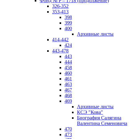
Фонд № P – 1718 (продолжение)
326-352
353-413
398
399
400
Архивные листы
414-442
424
443-478
443
444
458
460
461
463
467
468
469
Архивные листы
КСЭ "Кова"
Биография Салягина
Валентина Семеновича
470
473