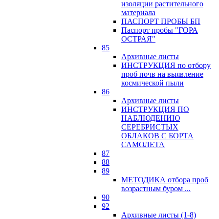
изоляции растительного
материала
ПАСПОРТ ПРОБЫ БП
Паспорт пробы "ГОРА
ОСТРАЯ"
85
Архивные листы
ИНСТРУКЦИЯ по отбору
проб почв на выявление
космической пыли
86
Архивные листы
ИНСТРУКЦИЯ ПО
НАБЛЮДЕНИЮ
СЕРЕБРИСТЫХ
ОБЛАКОВ С БОРТА
САМОЛЕТА
87
88
89
МЕТОДИКА отбора проб
возрастным буром ...
90
92
Архивные листы (1-8)