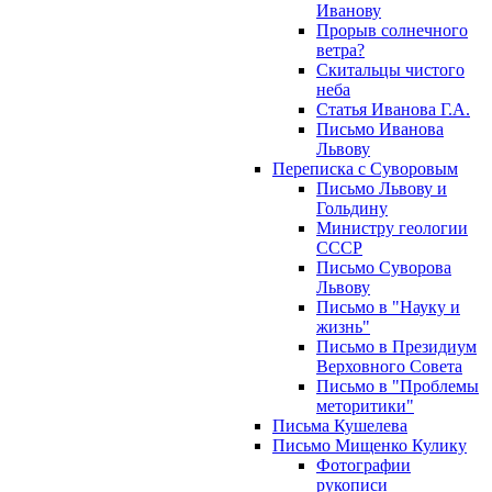
Иванову
Прорыв солнечного
ветра?
Скитальцы чистого
неба
Статья Иванова Г.А.
Письмо Иванова
Львову
Переписка с Суворовым
Письмо Львову и
Гольдину
Министру геологии
СССР
Письмо Суворова
Львову
Письмо в "Науку и
жизнь"
Письмо в Президиум
Верховного Совета
Письмо в "Проблемы
меторитики"
Письма Кушелева
Письмо Мищенко Кулику
Фотографии
рукописи