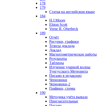
178
179
Статья на английском языке
184
H.J.Moore
Elston Scott
Verne R. Oberbeck
189
Отчёт
Рисунки, графики
Тезисы доклада
Доклад
Магнитометрические работы
Результаты
Таблицы
Изучение ударной волны
Тунгусского Метеорита
Письмо в редакцию
Черновики
Черновики-2
Графики, схемы
190
Методика учёта вывала
Пригласительные
Письма