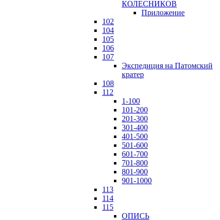
КОЛЕСНИКОВ
Приложение
102
104
105
106
107
Экспедиция на Патомский
кратер
108
112
1-100
101-200
201-300
301-400
401-500
501-600
601-700
701-800
801-900
901-1000
113
114
115
ОПИСЬ