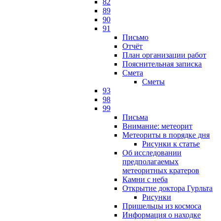
82
89
90
91
Письмо
Отчёт
План организации работ
Пояснительная записка
Смета
Сметы
93
98
99
Письма
Внимание: метеорит
Метеориты в порядке дня
Рисунки к статье
Об исследовании
предполагаемых
метеоритных кратеров
Камни с неба
Открытие доктора Гурльта
Рисунки
Пришельцы из космоса
Информация о находке