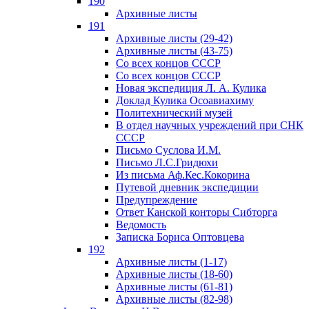
190
Архивные листы
191
Архивные листы (29-42)
Архивные листы (43-75)
Со всех концов СССР
Со всех концов СССР
Новая экспедиция Л. А. Кулика
Доклад Кулика Осоавиахиму
Политехнический музей
В отдел научных учреждений при СНК
СССР
Письмо Суслова И.М.
Письмо Л.С.Гридюхи
Из письма Аф.Кес.Кокорина
Путевой дневник экспедиции
Предупреждение
Ответ Канской конторы Сибторга
Ведомость
Записка Бориса Оптовцева
192
Архивные листы (1-17)
Архивные листы (18-60)
Архивные листы (61-81)
Архивные листы (82-98)