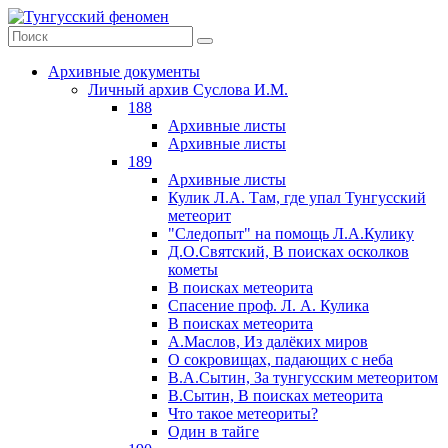
Архивные документы
Личный архив Суслова И.М.
188
Архивные листы
Архивные листы
189
Архивные листы
Кулик Л.А. Там, где упал Тунгусский
метеорит
"Следопыт" на помощь Л.А.Кулику
Д.О.Святский, В поисках осколков
кометы
В поисках метеорита
Спасение проф. Л. А. Кулика
В поисках метеорита
А.Маслов, Из далёких миров
О сокровищах, падающих с неба
В.А.Сытин, За тунгусским метеоритом
В.Сытин, В поисках метеорита
Что такое метеориты?
Один в тайге