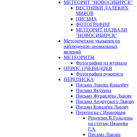
МЕТЕОРИТ "НОВОСИБИРСК"
ВЕСТНИКИ ДАЛЕКИХ
МИРОВ
ПИСЬМА
ФОТОГРАФИИ
МЕТЕОРИТ НАЗВАЛИ
"НОВОСИБИРСК"
Методические указания по
наблюдению аномальных
явлений
МЕТЕОРИТЫ
Фотографии из журнала
ОПРОС ОЧЕВИДЦЕВ
Фотографии рукописи
ПЕРЕПИСКА
Письмо Львова Ковалёву
Письмо Якутина
Письмо Журавлёва Львову
Письмо Андруского Львову
Письмо Ковалёва Львову
Переписка с Ивановым
Рецензия В.Гольдина
на статью Иванова
Г.А.
Письмо Львова