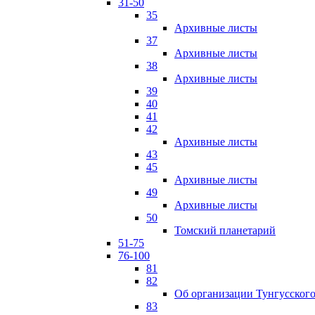
31-50
35
Архивные листы
37
Архивные листы
38
Архивные листы
39
40
41
42
Архивные листы
43
45
Архивные листы
49
Архивные листы
50
Томский планетарий
51-75
76-100
81
82
Об организации Тунгусского
83