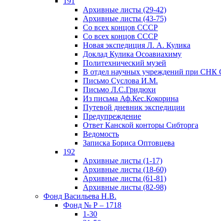
191
Архивные листы (29-42)
Архивные листы (43-75)
Со всех концов СССР
Со всех концов СССР
Новая экспедиция Л. А. Кулика
Доклад Кулика Осоавиахиму
Политехнический музей
В отдел научных учреждений при СНК
Письмо Суслова И.М.
Письмо Л.С.Гридюхи
Из письма Аф.Кес.Кокорина
Путевой дневник экспедиции
Предупреждение
Ответ Канской конторы Сибторга
Ведомость
Записка Бориса Оптовцева
192
Архивные листы (1-17)
Архивные листы (18-60)
Архивные листы (61-81)
Архивные листы (82-98)
Фонд Васильева Н.В.
Фонд № Р – 1718
1-30