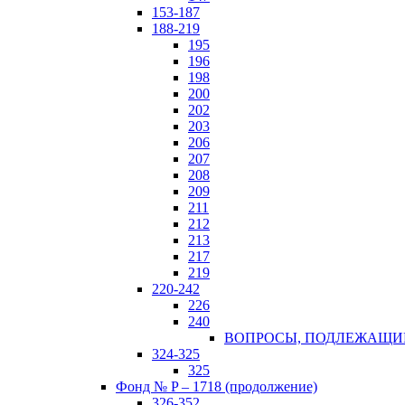
153-187
188-219
195
196
198
200
202
203
206
207
208
209
211
212
213
217
219
220-242
226
240
ВОПРОСЫ, ПОДЛЕЖАЩИЕ 
324-325
325
Фонд № P – 1718 (продолжение)
326-352