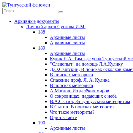
Архивные документы
Личный архив Суслова И.М.
188
Архивные листы
Архивные листы
189
Архивные листы
Кулик Л.А. Там, где упал Тунгусский м
"Следопыт" на помощь Л.А.Кулику
Д.О.Святский, В поисках осколков коме
В поисках метеорита
Спасение проф. Л. А. Кулика
В поисках метеорита
А.Маслов, Из далёких миров
О сокровищах, падающих с неба
В.А.Сытин, За тунгусским метеоритом
В.Сытин, В поисках метеорита
Что такое метеориты?
Один в тайге
190
Архивные листы