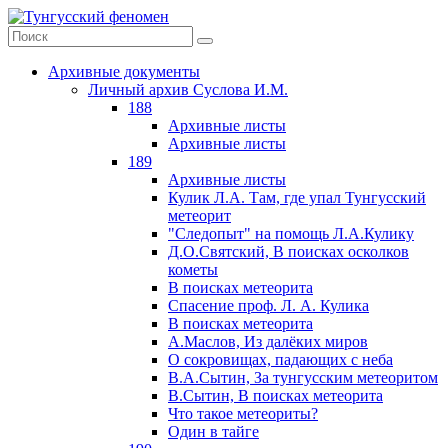
Архивные документы
Личный архив Суслова И.М.
188
Архивные листы
Архивные листы
189
Архивные листы
Кулик Л.А. Там, где упал Тунгусский
метеорит
"Следопыт" на помощь Л.А.Кулику
Д.О.Святский, В поисках осколков
кометы
В поисках метеорита
Спасение проф. Л. А. Кулика
В поисках метеорита
А.Маслов, Из далёких миров
О сокровищах, падающих с неба
В.А.Сытин, За тунгусским метеоритом
В.Сытин, В поисках метеорита
Что такое метеориты?
Один в тайге