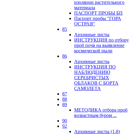
изоляции растительного
материала
ПАСПОРТ ПРОБЫ БП
Паспорт пробы "ГОРА
ОСТРАЯ"
85
Архивные листы
ИНСТРУКЦИЯ по отбору
проб почв на выявление
космической пыли
86
Архивные листы
ИНСТРУКЦИЯ ПО
НАБЛЮДЕНИЮ
СЕРЕБРИСТЫХ
ОБЛАКОВ С БОРТА
САМОЛЕТА
87
88
89
МЕТОДИКА отбора проб
возрастным буром ...
90
92
Архивные листы (1-8)