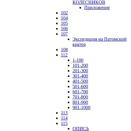
КОЛЕСНИКОВ
Приложение
102
104
105
106
107
Экспедиция на Патомский
кратер
108
112
1-100
101-200
201-300
301-400
401-500
501-600
601-700
701-800
801-900
901-1000
113
114
115
ОПИСЬ