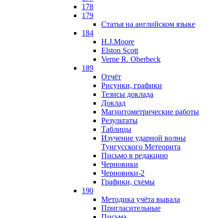
178
179
Статья на английском языке
184
H.J.Moore
Elston Scott
Verne R. Oberbeck
189
Отчёт
Рисунки, графики
Тезисы доклада
Доклад
Магнитометрические работы
Результаты
Таблицы
Изучение ударной волны
Тунгусского Метеорита
Письмо в редакцию
Черновики
Черновики-2
Графики, схемы
190
Методика учёта вывала
Пригласительные
Письма