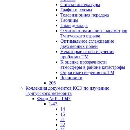
Списки литературы
Графики, схемы
Телевизионная передача
Таблицы
План доклада
О численном анализе параметров
Тунгусского взрыва
Оптимальное сглаживание
двухмерных полей
Некоторые итоги изучения
проблемы ТМ
К оценке прозрачности
атмосферы в районе катастрофы
Опросные сведения по ТМ
Черновики
206
Коллекция документов КСЭ по изучению
Тунгусского метеорита
Фонд № Р - 1947
1-47
14
15
21
22
31