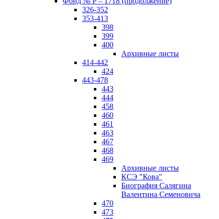
Фонд № P – 1718 (продолжение)
326-352
353-413
398
399
400
Архивные листы
414-442
424
443-478
443
444
458
460
461
463
467
468
469
Архивные листы
КСЭ "Кова"
Биография Салягина
Валентина Семеновича
470
473