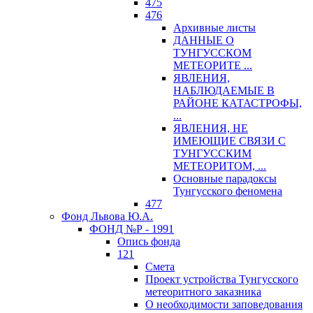
475
476
Архивные листы
ДАННЫЕ О
ТУНГУССКОМ
МЕТЕОРИТЕ ...
ЯВЛЕНИЯ,
НАБЛЮДАЕМЫЕ В
РАЙОНЕ КАТАСТРОФЫ,
...
ЯВЛЕНИЯ, НЕ
ИМЕЮЩИЕ СВЯЗИ С
ТУНГУССКИМ
МЕТЕОРИТОМ, ...
Основные парадоксы
Тунгусского феномена
477
Фонд Львова Ю.А.
ФОНД №Р - 1991
Опись фонда
121
Смета
Проект устройства Тунгусского
метеоритного заказника
О необходимости заповедования