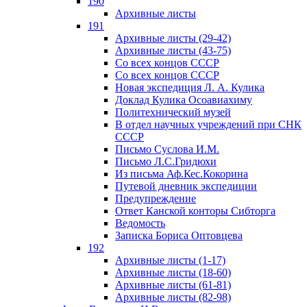
190
Архивные листы
191
Архивные листы (29-42)
Архивные листы (43-75)
Со всех концов СССР
Со всех концов СССР
Новая экспедиция Л. А. Кулика
Доклад Кулика Осоавиахиму
Политехнический музей
В отдел научных учреждений при СНК
СССР
Письмо Суслова И.М.
Письмо Л.С.Гридюхи
Из письма Аф.Кес.Кокорина
Путевой дневник экспедиции
Предупреждение
Ответ Канской конторы Сибторга
Ведомость
Записка Бориса Оптовцева
192
Архивные листы (1-17)
Архивные листы (18-60)
Архивные листы (61-81)
Архивные листы (82-98)