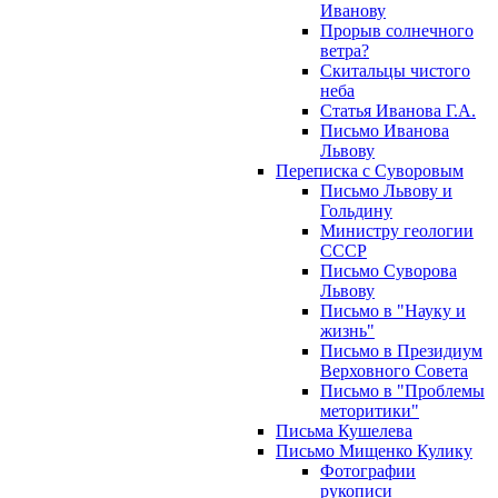
Иванову
Прорыв солнечного
ветра?
Скитальцы чистого
неба
Статья Иванова Г.А.
Письмо Иванова
Львову
Переписка с Суворовым
Письмо Львову и
Гольдину
Министру геологии
СССР
Письмо Суворова
Львову
Письмо в "Науку и
жизнь"
Письмо в Президиум
Верховного Совета
Письмо в "Проблемы
меторитики"
Письма Кушелева
Письмо Мищенко Кулику
Фотографии
рукописи