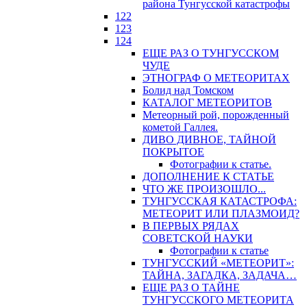
района Тунгусской катастрофы
122
123
124
ЕЩЕ РАЗ О ТУНГУССКОМ
ЧУДЕ
ЭТНОГРАФ О МЕТЕОРИТАХ
Болид над Томском
КАТАЛОГ МЕТЕОРИТОВ
Метеорный рой, порожденный
кометой Галлея.
ДИВО ДИВНОЕ, ТАЙНОЙ
ПОКРЫТОЕ
Фотографии к статье.
ДОПОЛНЕНИЕ К СТАТЬЕ
ЧТО ЖЕ ПРОИЗОШЛО...
ТУНГУССКАЯ КАТАСТРОФА:
МЕТЕОРИТ ИЛИ ПЛАЗМОИД?
В ПЕРВЫХ РЯДАХ
СОВЕТСКОЙ НАУКИ
Фотографии к статье
ТУНГУССКИЙ «МЕТЕОРИТ»:
ТАЙНА, ЗАГАДКА, ЗАДАЧА…
ЕЩЕ РАЗ О ТАЙНЕ
ТУНГУССКОГО МЕТЕОРИТА