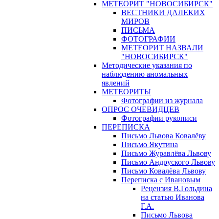
МЕТЕОРИТ "НОВОСИБИРСК"
ВЕСТНИКИ ДАЛЕКИХ
МИРОВ
ПИСЬМА
ФОТОГРАФИИ
МЕТЕОРИТ НАЗВАЛИ
"НОВОСИБИРСК"
Методические указания по
наблюдению аномальных
явлений
МЕТЕОРИТЫ
Фотографии из журнала
ОПРОС ОЧЕВИДЦЕВ
Фотографии рукописи
ПЕРЕПИСКА
Письмо Львова Ковалёву
Письмо Якутина
Письмо Журавлёва Львову
Письмо Андруского Львову
Письмо Ковалёва Львову
Переписка с Ивановым
Рецензия В.Гольдина
на статью Иванова
Г.А.
Письмо Львова