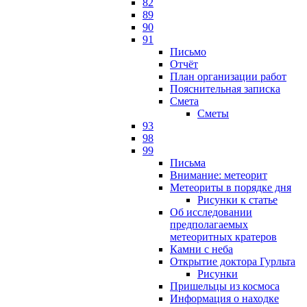
82
89
90
91
Письмо
Отчёт
План организации работ
Пояснительная записка
Смета
Сметы
93
98
99
Письма
Внимание: метеорит
Метеориты в порядке дня
Рисунки к статье
Об исследовании
предполагаемых
метеоритных кратеров
Камни с неба
Открытие доктора Гурльта
Рисунки
Пришельцы из космоса
Информация о находке