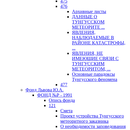
475
476
Архивные листы
ДАННЫЕ О
ТУНГУССКОМ
МЕТЕОРИТЕ ...
ЯВЛЕНИЯ,
НАБЛЮДАЕМЫЕ В
РАЙОНЕ КАТАСТРОФЫ,
...
ЯВЛЕНИЯ, НЕ
ИМЕЮЩИЕ СВЯЗИ С
ТУНГУССКИМ
МЕТЕОРИТОМ, ...
Основные парадоксы
Тунгусского феномена
477
Фонд Львова Ю.А.
ФОНД №Р - 1991
Опись фонда
121
Смета
Проект устройства Тунгусского
метеоритного заказника
О необходимости заповедования