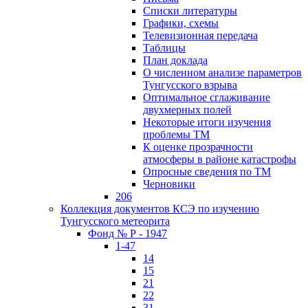
Списки литературы
Графики, схемы
Телевизионная передача
Таблицы
План доклада
О численном анализе параметров
Тунгусского взрыва
Оптимальное сглаживание
двухмерных полей
Некоторые итоги изучения
проблемы ТМ
К оценке прозрачности
атмосферы в районе катастрофы
Опросные сведения по ТМ
Черновики
206
Коллекция документов КСЭ по изучению
Тунгусского метеорита
Фонд № Р - 1947
1-47
14
15
21
22
31