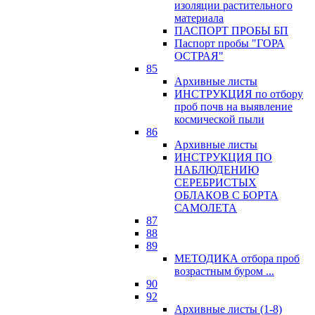
изоляции растительного
материала
ПАСПОРТ ПРОБЫ БП
Паспорт пробы "ГОРА
ОСТРАЯ"
85
Архивные листы
ИНСТРУКЦИЯ по отбору
проб почв на выявление
космической пыли
86
Архивные листы
ИНСТРУКЦИЯ ПО
НАБЛЮДЕНИЮ
СЕРЕБРИСТЫХ
ОБЛАКОВ С БОРТА
САМОЛЕТА
87
88
89
МЕТОДИКА отбора проб
возрастным буром ...
90
92
Архивные листы (1-8)