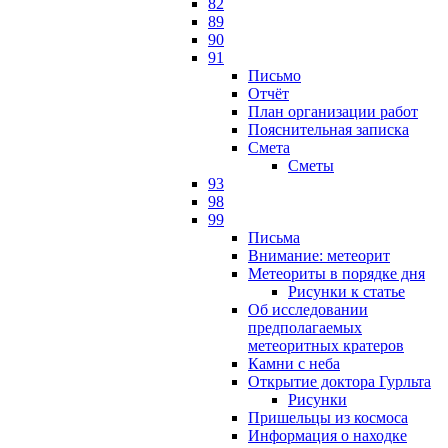
82
89
90
91
Письмо
Отчёт
План организации работ
Пояснительная записка
Смета
Сметы
93
98
99
Письма
Внимание: метеорит
Метеориты в порядке дня
Рисунки к статье
Об исследовании
предполагаемых
метеоритных кратеров
Камни с неба
Открытие доктора Гурльта
Рисунки
Пришельцы из космоса
Информация о находке