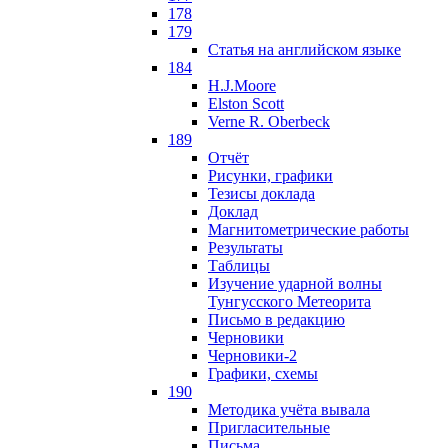
178
179
Статья на английском языке
184
H.J.Moore
Elston Scott
Verne R. Oberbeck
189
Отчёт
Рисунки, графики
Тезисы доклада
Доклад
Магнитометрические работы
Результаты
Таблицы
Изучение ударной волны
Тунгусского Метеорита
Письмо в редакцию
Черновики
Черновики-2
Графики, схемы
190
Методика учёта вывала
Пригласительные
Письма