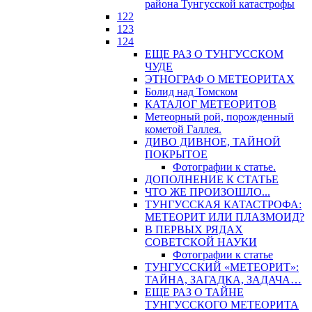
района Тунгусской катастрофы
122
123
124
ЕЩЕ РАЗ О ТУНГУССКОМ
ЧУДЕ
ЭТНОГРАФ О МЕТЕОРИТАХ
Болид над Томском
КАТАЛОГ МЕТЕОРИТОВ
Метеорный рой, порожденный
кометой Галлея.
ДИВО ДИВНОЕ, ТАЙНОЙ
ПОКРЫТОЕ
Фотографии к статье.
ДОПОЛНЕНИЕ К СТАТЬЕ
ЧТО ЖЕ ПРОИЗОШЛО...
ТУНГУССКАЯ КАТАСТРОФА:
МЕТЕОРИТ ИЛИ ПЛАЗМОИД?
В ПЕРВЫХ РЯДАХ
СОВЕТСКОЙ НАУКИ
Фотографии к статье
ТУНГУССКИЙ «МЕТЕОРИТ»:
ТАЙНА, ЗАГАДКА, ЗАДАЧА…
ЕЩЕ РАЗ О ТАЙНЕ
ТУНГУССКОГО МЕТЕОРИТА