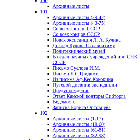
190
Архивные листы
191
Архивные листы (29-42)
Архивные листы (43-75)
Со всех концов СССР
Со всех концов СССР
Новая экспедиция Л. А. Кулика
Доклад Кулика Осоавиахиму
Политехнический музей
В отдел научных учреждений при СНК
СССР
Письмо Суслова И.М.
Письмо Л.С.Гридюхи
Из письма Аф.Кес.Кокорина
Путевой дневник экспедиции
Предупреждение
Ответ Канской конторы Сибторга
Ведомость
Записка Бориса Оптовцева
192
Архивные листы (1-17)
Архивные листы (18-60)
Архивные листы (61-81)
Архивные листы (82-98)