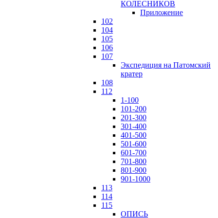
КОЛЕСНИКОВ
Приложение
102
104
105
106
107
Экспедиция на Патомский
кратер
108
112
1-100
101-200
201-300
301-400
401-500
501-600
601-700
701-800
801-900
901-1000
113
114
115
ОПИСЬ