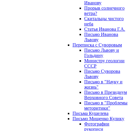
Иванову
Прорыв солнечного
ветра?
Скитальцы чистого
неба
Статья Иванова Г.А.
Письмо Иванова
Львову
Переписка с Суворовым
Письмо Львову и
Гольдину
Министру геологии
СССР
Письмо Суворова
Львову
Письмо в "Науку и
жизнь"
Письмо в Президиум
Верховного Совета
Письмо в "Проблемы
меторитики"
Письма Кушелева
Письмо Мищенко Кулику
Фотографии
рукописи