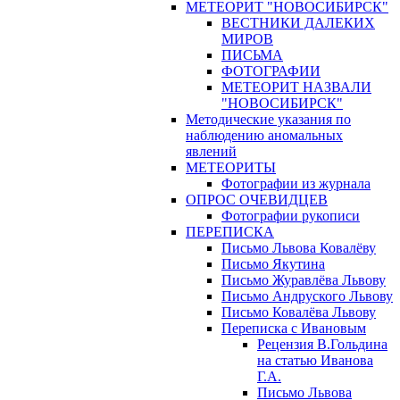
МЕТЕОРИТ "НОВОСИБИРСК"
ВЕСТНИКИ ДАЛЕКИХ
МИРОВ
ПИСЬМА
ФОТОГРАФИИ
МЕТЕОРИТ НАЗВАЛИ
"НОВОСИБИРСК"
Методические указания по
наблюдению аномальных
явлений
МЕТЕОРИТЫ
Фотографии из журнала
ОПРОС ОЧЕВИДЦЕВ
Фотографии рукописи
ПЕРЕПИСКА
Письмо Львова Ковалёву
Письмо Якутина
Письмо Журавлёва Львову
Письмо Андруского Львову
Письмо Ковалёва Львову
Переписка с Ивановым
Рецензия В.Гольдина
на статью Иванова
Г.А.
Письмо Львова