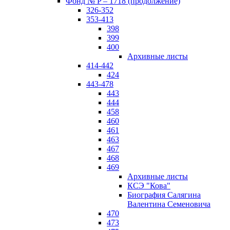
Фонд № P – 1718 (продолжение)
326-352
353-413
398
399
400
Архивные листы
414-442
424
443-478
443
444
458
460
461
463
467
468
469
Архивные листы
КСЭ "Кова"
Биография Салягина
Валентина Семеновича
470
473