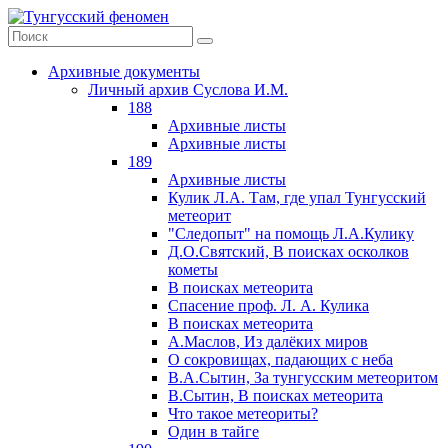
Архивные документы
Личный архив Суслова И.М.
188
Архивные листы
Архивные листы
189
Архивные листы
Кулик Л.А. Там, где упал Тунгусский
метеорит
"Следопыт" на помощь Л.А.Кулику
Д.О.Святский, В поисках осколков
кометы
В поисках метеорита
Спасение проф. Л. А. Кулика
В поисках метеорита
А.Маслов, Из далёких миров
О сокровищах, падающих с неба
В.А.Сытин, За тунгусским метеоритом
В.Сытин, В поисках метеорита
Что такое метеориты?
Один в тайге