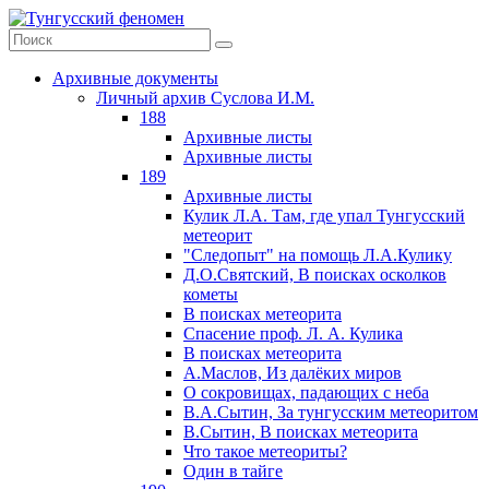
Архивные документы
Личный архив Суслова И.М.
188
Архивные листы
Архивные листы
189
Архивные листы
Кулик Л.А. Там, где упал Тунгусский
метеорит
"Следопыт" на помощь Л.А.Кулику
Д.О.Святский, В поисках осколков
кометы
В поисках метеорита
Спасение проф. Л. А. Кулика
В поисках метеорита
А.Маслов, Из далёких миров
О сокровищах, падающих с неба
В.А.Сытин, За тунгусским метеоритом
В.Сытин, В поисках метеорита
Что такое метеориты?
Один в тайге