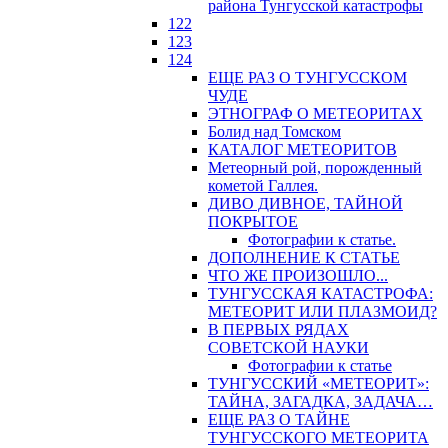
района Тунгусской катастрофы
122
123
124
ЕЩЕ РАЗ О ТУНГУССКОМ
ЧУДЕ
ЭТНОГРАФ О МЕТЕОРИТАХ
Болид над Томском
КАТАЛОГ МЕТЕОРИТОВ
Метеорный рой, порожденный
кометой Галлея.
ДИВО ДИВНОЕ, ТАЙНОЙ
ПОКРЫТОЕ
Фотографии к статье.
ДОПОЛНЕНИЕ К СТАТЬЕ
ЧТО ЖЕ ПРОИЗОШЛО...
ТУНГУССКАЯ КАТАСТРОФА:
МЕТЕОРИТ ИЛИ ПЛАЗМОИД?
В ПЕРВЫХ РЯДАХ
СОВЕТСКОЙ НАУКИ
Фотографии к статье
ТУНГУССКИЙ «МЕТЕОРИТ»:
ТАЙНА, ЗАГАДКА, ЗАДАЧА…
ЕЩЕ РАЗ О ТАЙНЕ
ТУНГУССКОГО МЕТЕОРИТА