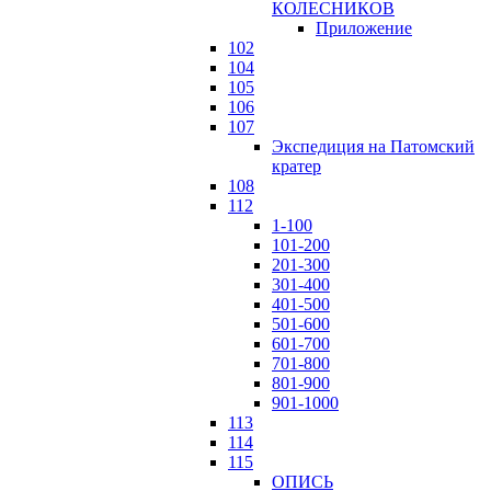
КОЛЕСНИКОВ
Приложение
102
104
105
106
107
Экспедиция на Патомский
кратер
108
112
1-100
101-200
201-300
301-400
401-500
501-600
601-700
701-800
801-900
901-1000
113
114
115
ОПИСЬ