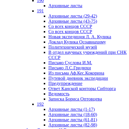
190
Архивные листы
191
Архивные листы (29-42)
Архивные листы (43-75)
Со всех концов СССР
Со всех концов СССР
Новая экспедиция Л. А. Кулика
Доклад Кулика Осоавиахиму
Политехнический музей
В отдел научных учреждений при СНК
СССР
Письмо Суслова И.М.
Письмо Л.С.Гридюхи
Из письма Аф.Кес.Кокорина
Путевой дневник экспедиции
Предупреждение
Ответ Канской конторы Сибторга
Ведомость
Записка Бориса Оптовцева
192
Архивные листы (1-17)
Архивные листы (18-60)
Архивные листы (61-81)
Архивные листы (82-98)