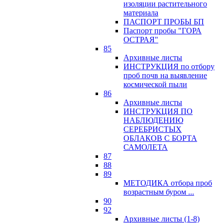
изоляции растительного
материала
ПАСПОРТ ПРОБЫ БП
Паспорт пробы "ГОРА
ОСТРАЯ"
85
Архивные листы
ИНСТРУКЦИЯ по отбору
проб почв на выявление
космической пыли
86
Архивные листы
ИНСТРУКЦИЯ ПО
НАБЛЮДЕНИЮ
СЕРЕБРИСТЫХ
ОБЛАКОВ С БОРТА
САМОЛЕТА
87
88
89
МЕТОДИКА отбора проб
возрастным буром ...
90
92
Архивные листы (1-8)