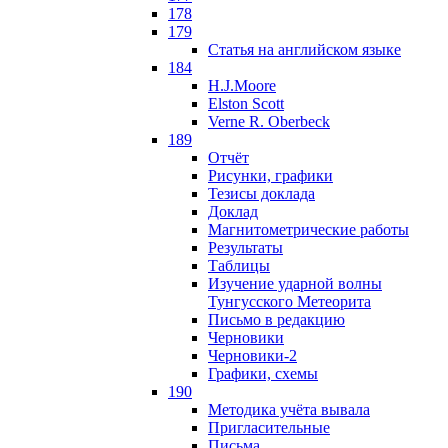
178
179
Статья на английском языке
184
H.J.Moore
Elston Scott
Verne R. Oberbeck
189
Отчёт
Рисунки, графики
Тезисы доклада
Доклад
Магнитометрические работы
Результаты
Таблицы
Изучение ударной волны
Тунгусского Метеорита
Письмо в редакцию
Черновики
Черновики-2
Графики, схемы
190
Методика учёта вывала
Пригласительные
Письма