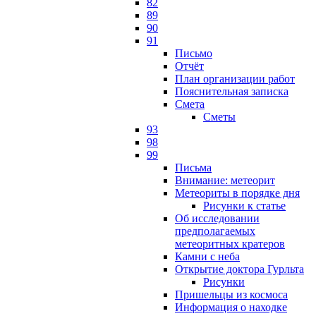
82
89
90
91
Письмо
Отчёт
План организации работ
Пояснительная записка
Смета
Сметы
93
98
99
Письма
Внимание: метеорит
Метеориты в порядке дня
Рисунки к статье
Об исследовании
предполагаемых
метеоритных кратеров
Камни с неба
Открытие доктора Гурльта
Рисунки
Пришельцы из космоса
Информация о находке