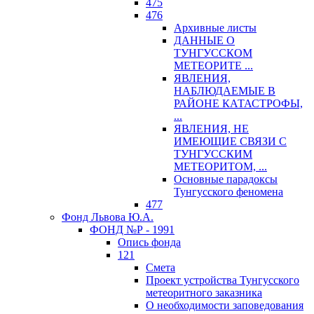
475
476
Архивные листы
ДАННЫЕ О
ТУНГУССКОМ
МЕТЕОРИТЕ ...
ЯВЛЕНИЯ,
НАБЛЮДАЕМЫЕ В
РАЙОНЕ КАТАСТРОФЫ,
...
ЯВЛЕНИЯ, НЕ
ИМЕЮЩИЕ СВЯЗИ С
ТУНГУССКИМ
МЕТЕОРИТОМ, ...
Основные парадоксы
Тунгусского феномена
477
Фонд Львова Ю.А.
ФОНД №Р - 1991
Опись фонда
121
Смета
Проект устройства Тунгусского
метеоритного заказника
О необходимости заповедования