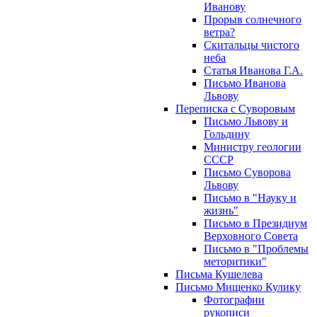
Иванову
Прорыв солнечного
ветра?
Скитальцы чистого
неба
Статья Иванова Г.А.
Письмо Иванова
Львову
Переписка с Суворовым
Письмо Львову и
Гольдину
Министру геологии
СССР
Письмо Суворова
Львову
Письмо в "Науку и
жизнь"
Письмо в Президиум
Верховного Совета
Письмо в "Проблемы
меторитики"
Письма Кушелева
Письмо Мищенко Кулику
Фотографии
рукописи