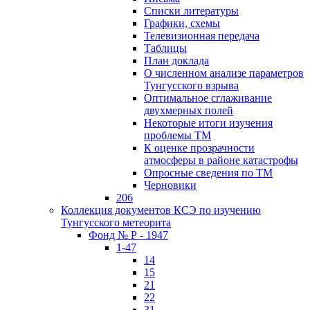
Списки литературы
Графики, схемы
Телевизионная передача
Таблицы
План доклада
О численном анализе параметров
Тунгусского взрыва
Оптимальное сглаживание
двухмерных полей
Некоторые итоги изучения
проблемы ТМ
К оценке прозрачности
атмосферы в районе катастрофы
Опросные сведения по ТМ
Черновики
206
Коллекция документов КСЭ по изучению
Тунгусского метеорита
Фонд № Р - 1947
1-47
14
15
21
22
31