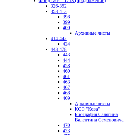
Фонд № P – 1718 (продолжение)
326-352
353-413
398
399
400
Архивные листы
414-442
424
443-478
443
444
458
460
461
463
467
468
469
Архивные листы
КСЭ "Кова"
Биография Салягина
Валентина Семеновича
470
473