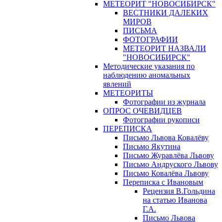
МЕТЕОРИТ "НОВОСИБИРСК"
ВЕСТНИКИ ДАЛЕКИХ
МИРОВ
ПИСЬМА
ФОТОГРАФИИ
МЕТЕОРИТ НАЗВАЛИ
"НОВОСИБИРСК"
Методические указания по
наблюдению аномальных
явлений
МЕТЕОРИТЫ
Фотографии из журнала
ОПРОС ОЧЕВИДЦЕВ
Фотографии рукописи
ПЕРЕПИСКА
Письмо Львова Ковалёву
Письмо Якутина
Письмо Журавлёва Львову
Письмо Андруского Львову
Письмо Ковалёва Львову
Переписка с Ивановым
Рецензия В.Гольдина
на статью Иванова
Г.А.
Письмо Львова