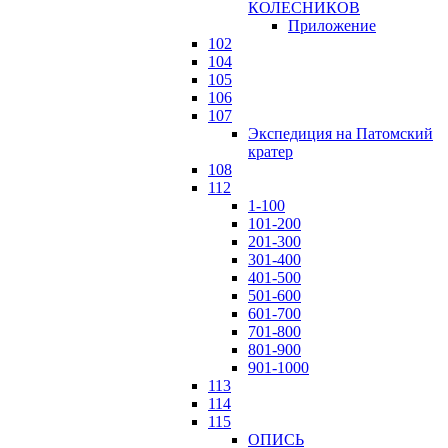
КОЛЕСНИКОВ
Приложение
102
104
105
106
107
Экспедиция на Патомский
кратер
108
112
1-100
101-200
201-300
301-400
401-500
501-600
601-700
701-800
801-900
901-1000
113
114
115
ОПИСЬ