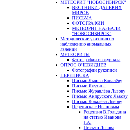
МЕТЕОРИТ "НОВОСИБИРСК"
ВЕСТНИКИ ДАЛЕКИХ
МИРОВ
ПИСЬМА
ФОТОГРАФИИ
МЕТЕОРИТ НАЗВАЛИ
"НОВОСИБИРСК"
Методические указания по
наблюдению аномальных
явлений
МЕТЕОРИТЫ
Фотографии из журнала
ОПРОС ОЧЕВИДЦЕВ
Фотографии рукописи
ПЕРЕПИСКА
Письмо Львова Ковалёву
Письмо Якутина
Письмо Журавлёва Львову
Письмо Андруского Львову
Письмо Ковалёва Львову
Переписка с Ивановым
Рецензия В.Гольдина
на статью Иванова
Г.А.
Письмо Львова