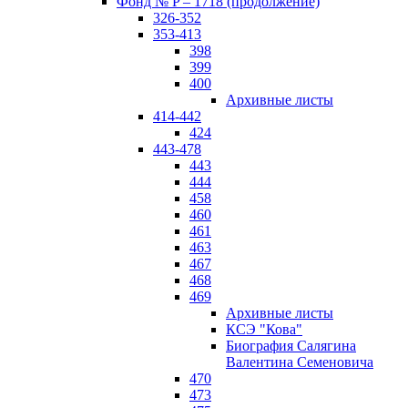
Фонд № P – 1718 (продолжение)
326-352
353-413
398
399
400
Архивные листы
414-442
424
443-478
443
444
458
460
461
463
467
468
469
Архивные листы
КСЭ "Кова"
Биография Салягина
Валентина Семеновича
470
473