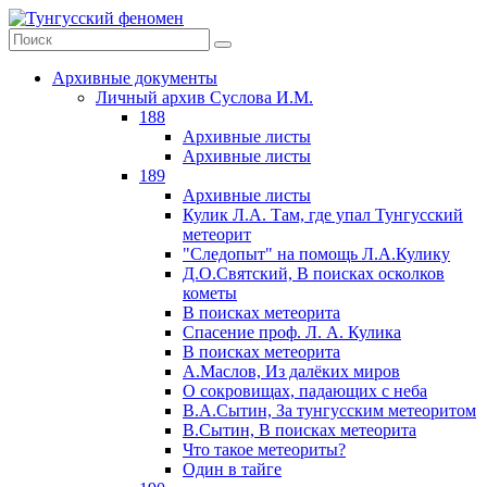
Архивные документы
Личный архив Суслова И.М.
188
Архивные листы
Архивные листы
189
Архивные листы
Кулик Л.А. Там, где упал Тунгусский
метеорит
"Следопыт" на помощь Л.А.Кулику
Д.О.Святский, В поисках осколков
кометы
В поисках метеорита
Спасение проф. Л. А. Кулика
В поисках метеорита
А.Маслов, Из далёких миров
О сокровищах, падающих с неба
В.А.Сытин, За тунгусским метеоритом
В.Сытин, В поисках метеорита
Что такое метеориты?
Один в тайге