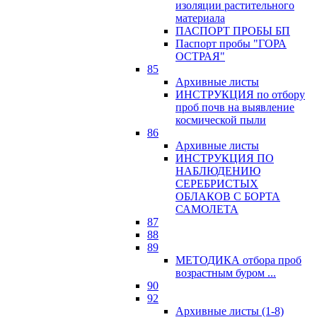
изоляции растительного
материала
ПАСПОРТ ПРОБЫ БП
Паспорт пробы "ГОРА
ОСТРАЯ"
85
Архивные листы
ИНСТРУКЦИЯ по отбору
проб почв на выявление
космической пыли
86
Архивные листы
ИНСТРУКЦИЯ ПО
НАБЛЮДЕНИЮ
СЕРЕБРИСТЫХ
ОБЛАКОВ С БОРТА
САМОЛЕТА
87
88
89
МЕТОДИКА отбора проб
возрастным буром ...
90
92
Архивные листы (1-8)