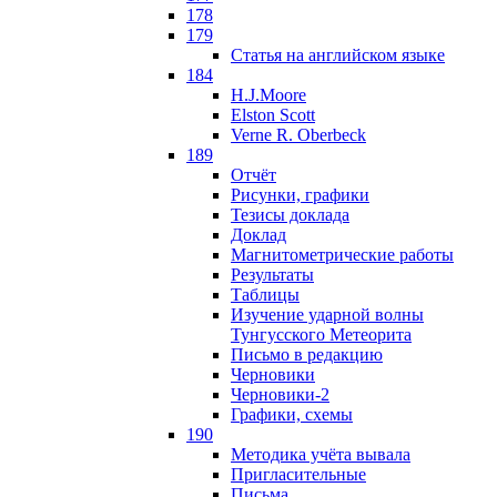
178
179
Статья на английском языке
184
H.J.Moore
Elston Scott
Verne R. Oberbeck
189
Отчёт
Рисунки, графики
Тезисы доклада
Доклад
Магнитометрические работы
Результаты
Таблицы
Изучение ударной волны
Тунгусского Метеорита
Письмо в редакцию
Черновики
Черновики-2
Графики, схемы
190
Методика учёта вывала
Пригласительные
Письма