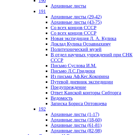
190
Архивные листы
191
Архивные листы (29-42)
Архивные листы (43-75)
Со всех концов СССР
Со всех концов СССР
Новая экспедиция Л. А. Кулика
Доклад Кулика Осоавиахиму
Политехнический музей
В отдел научных учреждений при СНК
СССР
Письмо Суслова И.М.
Письмо Л.С.Гридюхи
Из письма Аф.Кес.Кокорина
Путевой дневник экспедиции
Предупреждение
Ответ Канской конторы Сибторга
Ведомость
Записка Бориса Оптовцева
192
Архивные листы (1-17)
Архивные листы (18-60)
Архивные листы (61-81)
Архивные листы (82-98)