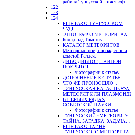
района Тунгусской катастрофы
122
123
124
ЕЩЕ РАЗ О ТУНГУССКОМ
ЧУДЕ
ЭТНОГРАФ О МЕТЕОРИТАХ
Болид над Томском
КАТАЛОГ МЕТЕОРИТОВ
Метеорный рой, порожденный
кометой Галлея.
ДИВО ДИВНОЕ, ТАЙНОЙ
ПОКРЫТОЕ
Фотографии к статье.
ДОПОЛНЕНИЕ К СТАТЬЕ
ЧТО ЖЕ ПРОИЗОШЛО...
ТУНГУССКАЯ КАТАСТРОФА:
МЕТЕОРИТ ИЛИ ПЛАЗМОИД?
В ПЕРВЫХ РЯДАХ
СОВЕТСКОЙ НАУКИ
Фотографии к статье
ТУНГУССКИЙ «МЕТЕОРИТ»:
ТАЙНА, ЗАГАДКА, ЗАДАЧА…
ЕЩЕ РАЗ О ТАЙНЕ
ТУНГУССКОГО МЕТЕОРИТА