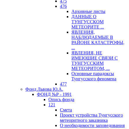
475
476
Архивные листы
ДАННЫЕ О
ТУНГУССКОМ
МЕТЕОРИТЕ ...
ЯВЛЕНИЯ,
НАБЛЮДАЕМЫЕ В
РАЙОНЕ КАТАСТРОФЫ,
...
ЯВЛЕНИЯ, НЕ
ИМЕЮЩИЕ СВЯЗИ С
ТУНГУССКИМ
МЕТЕОРИТОМ, ...
Основные парадоксы
Тунгусского феномена
477
Фонд Львова Ю.А.
ФОНД №Р - 1991
Опись фонда
121
Смета
Проект устройства Тунгусского
метеоритного заказника
О необходимости заповедования