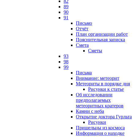
82
89
90
91
Письмо
Отчёт
План организации работ
Пояснительная записка
Смета
Сметы
93
98
99
Письма
Внимание: метеорит
Метеориты в порядке дня
Рисунки к статье
Об исследовании
предполагаемых
метеоритных кратеров
Камни с неба
Открытие доктора Гурльта
Рисунки
Пришельцы из космоса
Информация о находке