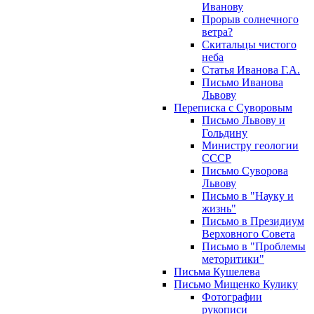
Иванову
Прорыв солнечного
ветра?
Скитальцы чистого
неба
Статья Иванова Г.А.
Письмо Иванова
Львову
Переписка с Суворовым
Письмо Львову и
Гольдину
Министру геологии
СССР
Письмо Суворова
Львову
Письмо в "Науку и
жизнь"
Письмо в Президиум
Верховного Совета
Письмо в "Проблемы
меторитики"
Письма Кушелева
Письмо Мищенко Кулику
Фотографии
рукописи