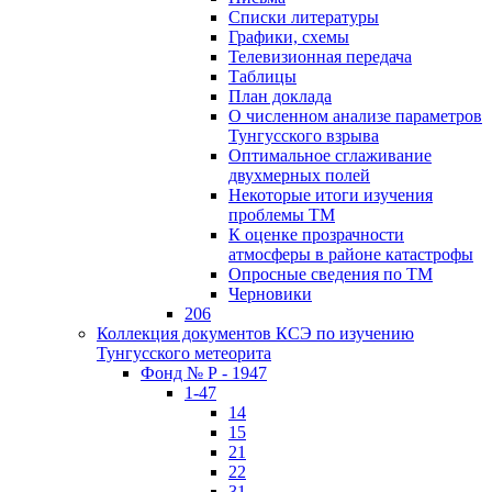
Списки литературы
Графики, схемы
Телевизионная передача
Таблицы
План доклада
О численном анализе параметров
Тунгусского взрыва
Оптимальное сглаживание
двухмерных полей
Некоторые итоги изучения
проблемы ТМ
К оценке прозрачности
атмосферы в районе катастрофы
Опросные сведения по ТМ
Черновики
206
Коллекция документов КСЭ по изучению
Тунгусского метеорита
Фонд № Р - 1947
1-47
14
15
21
22
31