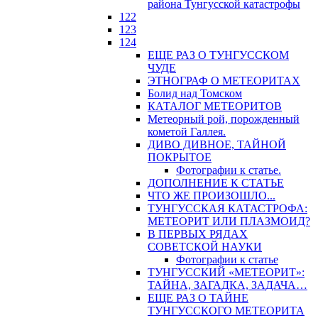
района Тунгусской катастрофы
122
123
124
ЕЩЕ РАЗ О ТУНГУССКОМ
ЧУДЕ
ЭТНОГРАФ О МЕТЕОРИТАХ
Болид над Томском
КАТАЛОГ МЕТЕОРИТОВ
Метеорный рой, порожденный
кометой Галлея.
ДИВО ДИВНОЕ, ТАЙНОЙ
ПОКРЫТОЕ
Фотографии к статье.
ДОПОЛНЕНИЕ К СТАТЬЕ
ЧТО ЖЕ ПРОИЗОШЛО...
ТУНГУССКАЯ КАТАСТРОФА:
МЕТЕОРИТ ИЛИ ПЛАЗМОИД?
В ПЕРВЫХ РЯДАХ
СОВЕТСКОЙ НАУКИ
Фотографии к статье
ТУНГУССКИЙ «МЕТЕОРИТ»:
ТАЙНА, ЗАГАДКА, ЗАДАЧА…
ЕЩЕ РАЗ О ТАЙНЕ
ТУНГУССКОГО МЕТЕОРИТА