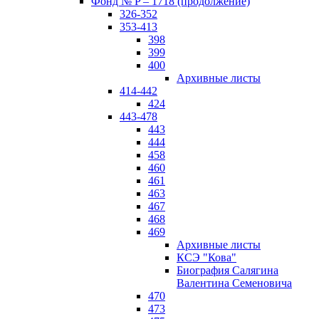
Фонд № P – 1718 (продолжение)
326-352
353-413
398
399
400
Архивные листы
414-442
424
443-478
443
444
458
460
461
463
467
468
469
Архивные листы
КСЭ "Кова"
Биография Салягина
Валентина Семеновича
470
473