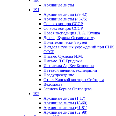
190
Архивные листы
191
Архивные листы (29-42)
Архивные листы (43-75)
Со всех концов СССР
Со всех концов СССР
Новая экспедиция Л. А. Кулика
Доклад Кулика Осоавиахиму
Политехнический музей
В отдел научных учреждений при СНК
СССР
Письмо Суслова И.М.
Письмо Л.С.Гридюхи
Из письма Аф.Кес.Кокорина
Путевой дневник экспедиции
Предупреждение
Ответ Канской конторы Сибторга
Ведомость
Записка Бориса Оптовцева
192
Архивные листы (1-17)
Архивные листы (18-60)
Архивные листы (61-81)
Архивные листы (82-98)