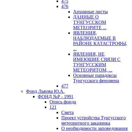
475
476
Архивные листы
ДАННЫЕ О
ТУНГУССКОМ
МЕТЕОРИТЕ ...
ЯВЛЕНИЯ,
НАБЛЮДАЕМЫЕ В
РАЙОНЕ КАТАСТРОФЫ,
...
ЯВЛЕНИЯ, НЕ
ИМЕЮЩИЕ СВЯЗИ С
ТУНГУССКИМ
МЕТЕОРИТОМ, ...
Основные парадоксы
Тунгусского феномена
477
Фонд Львова Ю.А.
ФОНД №Р - 1991
Опись фонда
121
Смета
Проект устройства Тунгусского
метеоритного заказника
О необходимости заповедования