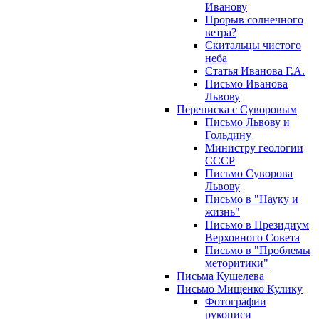
Иванову
Прорыв солнечного
ветра?
Скитальцы чистого
неба
Статья Иванова Г.А.
Письмо Иванова
Львову
Переписка с Суворовым
Письмо Львову и
Гольдину
Министру геологии
СССР
Письмо Суворова
Львову
Письмо в "Науку и
жизнь"
Письмо в Президиум
Верховного Совета
Письмо в "Проблемы
меторитики"
Письма Кушелева
Письмо Мищенко Кулику
Фотографии
рукописи