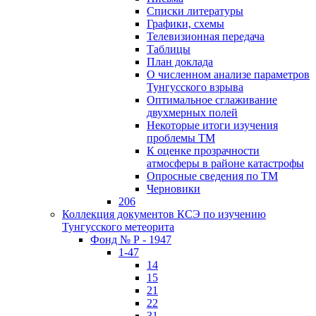
Списки литературы
Графики, схемы
Телевизионная передача
Таблицы
План доклада
О численном анализе параметров
Тунгусского взрыва
Оптимальное сглаживание
двухмерных полей
Некоторые итоги изучения
проблемы ТМ
К оценке прозрачности
атмосферы в районе катастрофы
Опросные сведения по ТМ
Черновики
206
Коллекция документов КСЭ по изучению
Тунгусского метеорита
Фонд № Р - 1947
1-47
14
15
21
22
31