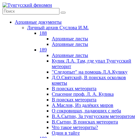
Архивные документы
Личный архив Суслова И.М.
188
Архивные листы
Архивные листы
189
Архивные листы
Кулик Л.А. Там, где упал Тунгусский
метеорит
"Следопыт" на помощь Л.А.Кулику
Д.О.Святский, В поисках осколков
кометы
В поисках метеорита
Спасение проф. Л. А. Кулика
В поисках метеорита
А.Маслов, Из далёких миров
О сокровищах, падающих с неба
В.А.Сытин, За тунгусским метеоритом
В.Сытин, В поисках метеорита
Что такое метеориты?
Один в тайге