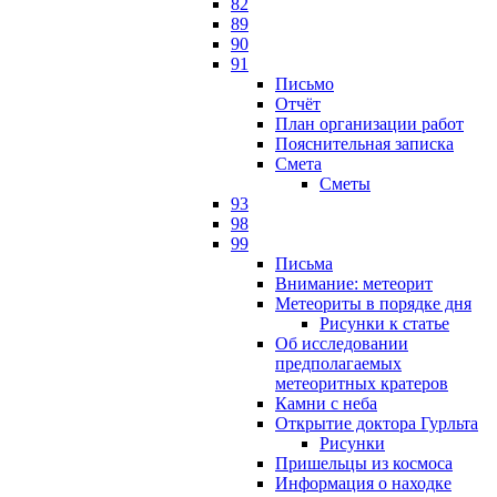
82
89
90
91
Письмо
Отчёт
План организации работ
Пояснительная записка
Смета
Сметы
93
98
99
Письма
Внимание: метеорит
Метеориты в порядке дня
Рисунки к статье
Об исследовании
предполагаемых
метеоритных кратеров
Камни с неба
Открытие доктора Гурльта
Рисунки
Пришельцы из космоса
Информация о находке