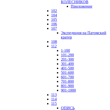
КОЛЕСНИКОВ
Приложение
102
104
105
106
107
Экспедиция на Патомский
кратер
108
112
1-100
101-200
201-300
301-400
401-500
501-600
601-700
701-800
801-900
901-1000
113
114
115
ОПИСЬ