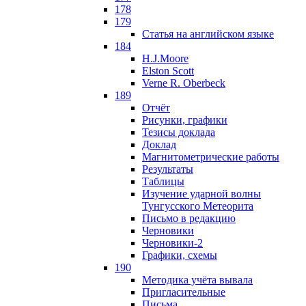
178
179
Статья на английском языке
184
H.J.Moore
Elston Scott
Verne R. Oberbeck
189
Отчёт
Рисунки, графики
Тезисы доклада
Доклад
Магнитометрические работы
Результаты
Таблицы
Изучение ударной волны
Тунгусского Метеорита
Письмо в редакцию
Черновики
Черновики-2
Графики, схемы
190
Методика учёта вывала
Пригласительные
Письма