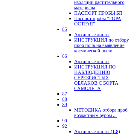
изоляции растительного
материала
ПАСПОРТ ПРОБЫ БП
Паспорт пробы "ГОРА
ОСТРАЯ"
85
Архивные листы
ИНСТРУКЦИЯ по отбору
проб почв на выявление
космической пыли
86
Архивные листы
ИНСТРУКЦИЯ ПО
НАБЛЮДЕНИЮ
СЕРЕБРИСТЫХ
ОБЛАКОВ С БОРТА
САМОЛЕТА
87
88
89
МЕТОДИКА отбора проб
возрастным буром ...
90
92
Архивные листы (1-8)