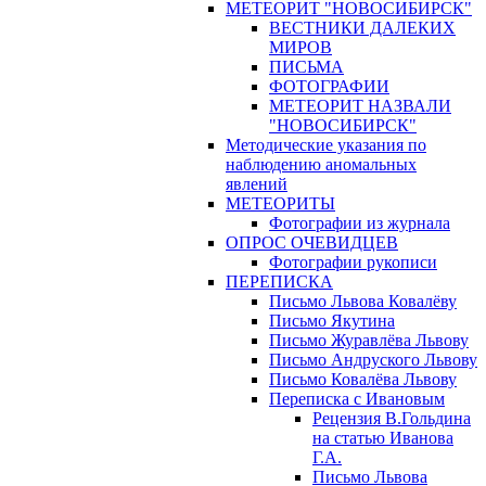
МЕТЕОРИТ "НОВОСИБИРСК"
ВЕСТНИКИ ДАЛЕКИХ
МИРОВ
ПИСЬМА
ФОТОГРАФИИ
МЕТЕОРИТ НАЗВАЛИ
"НОВОСИБИРСК"
Методические указания по
наблюдению аномальных
явлений
МЕТЕОРИТЫ
Фотографии из журнала
ОПРОС ОЧЕВИДЦЕВ
Фотографии рукописи
ПЕРЕПИСКА
Письмо Львова Ковалёву
Письмо Якутина
Письмо Журавлёва Львову
Письмо Андруского Львову
Письмо Ковалёва Львову
Переписка с Ивановым
Рецензия В.Гольдина
на статью Иванова
Г.А.
Письмо Львова