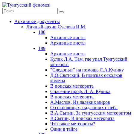
Архивные документы
Личный архив Суслова И.М.
188
Архивные листы
Архивные листы
189
Архивные листы
Кулик Л.А. Там, где упал Тунгусский
метеорит
"Следопыт" на помощь Л.А.Кулику
Д.О.Святский, В поисках осколков
кометы
В поисках метеорита
Спасение проф. Л. А. Кулика
В поисках метеорита
А.Маслов, Из далёких миров
О сокровищах, падающих с неба
В.А.Сытин, За тунгусским метеоритом
В.Сытин, В поисках метеорита
Что такое метеориты?
Один в тайге