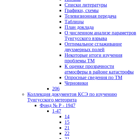
Списки литературы
Графики, схемы
Телевизионная передача
Таблицы
План доклада
О численном анализе параметров
Тунгусского взрыва
Оптимальное сглаживание
двухмерных полей
Некоторые итоги изучения
проблемы ТМ
К оценке прозрачности
атмосферы в районе катастрофы
Опросные сведения по ТМ
Черновики
206
Коллекция документов КСЭ по изучению
Тунгусского метеорита
Фонд № Р - 1947
1-47
14
15
21
22
31