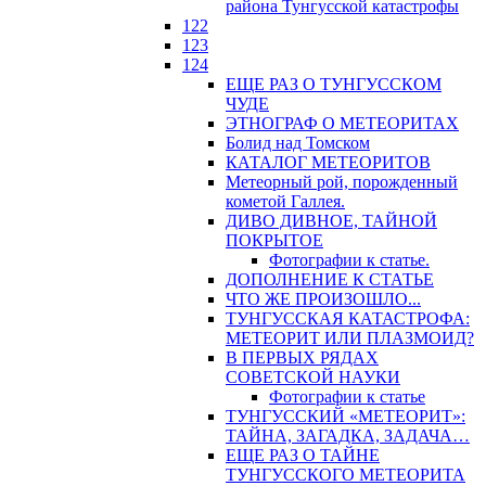
района Тунгусской катастрофы
122
123
124
ЕЩЕ РАЗ О ТУНГУССКОМ
ЧУДЕ
ЭТНОГРАФ О МЕТЕОРИТАХ
Болид над Томском
КАТАЛОГ МЕТЕОРИТОВ
Метеорный рой, порожденный
кометой Галлея.
ДИВО ДИВНОЕ, ТАЙНОЙ
ПОКРЫТОЕ
Фотографии к статье.
ДОПОЛНЕНИЕ К СТАТЬЕ
ЧТО ЖЕ ПРОИЗОШЛО...
ТУНГУССКАЯ КАТАСТРОФА:
МЕТЕОРИТ ИЛИ ПЛАЗМОИД?
В ПЕРВЫХ РЯДАХ
СОВЕТСКОЙ НАУКИ
Фотографии к статье
ТУНГУССКИЙ «МЕТЕОРИТ»:
ТАЙНА, ЗАГАДКА, ЗАДАЧА…
ЕЩЕ РАЗ О ТАЙНЕ
ТУНГУССКОГО МЕТЕОРИТА