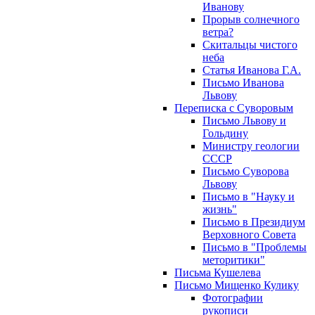
Иванову
Прорыв солнечного
ветра?
Скитальцы чистого
неба
Статья Иванова Г.А.
Письмо Иванова
Львову
Переписка с Суворовым
Письмо Львову и
Гольдину
Министру геологии
СССР
Письмо Суворова
Львову
Письмо в "Науку и
жизнь"
Письмо в Президиум
Верховного Совета
Письмо в "Проблемы
меторитики"
Письма Кушелева
Письмо Мищенко Кулику
Фотографии
рукописи