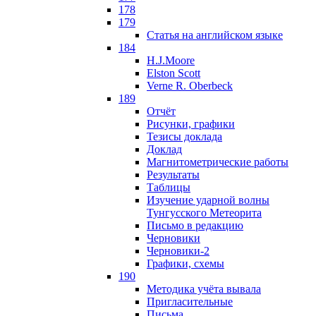
178
179
Статья на английском языке
184
H.J.Moore
Elston Scott
Verne R. Oberbeck
189
Отчёт
Рисунки, графики
Тезисы доклада
Доклад
Магнитометрические работы
Результаты
Таблицы
Изучение ударной волны
Тунгусского Метеорита
Письмо в редакцию
Черновики
Черновики-2
Графики, схемы
190
Методика учёта вывала
Пригласительные
Письма