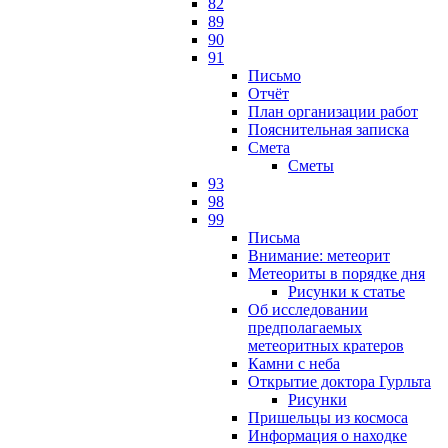
82
89
90
91
Письмо
Отчёт
План организации работ
Пояснительная записка
Смета
Сметы
93
98
99
Письма
Внимание: метеорит
Метеориты в порядке дня
Рисунки к статье
Об исследовании
предполагаемых
метеоритных кратеров
Камни с неба
Открытие доктора Гурльта
Рисунки
Пришельцы из космоса
Информация о находке