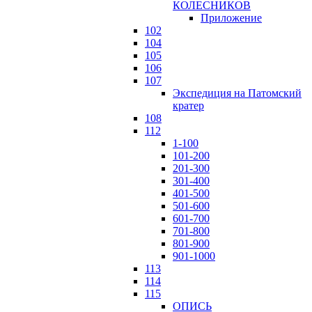
КОЛЕСНИКОВ
Приложение
102
104
105
106
107
Экспедиция на Патомский
кратер
108
112
1-100
101-200
201-300
301-400
401-500
501-600
601-700
701-800
801-900
901-1000
113
114
115
ОПИСЬ