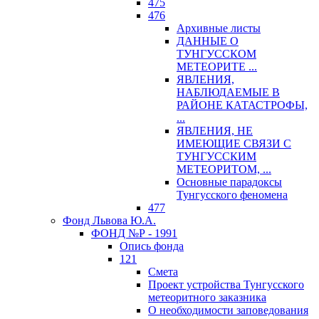
475
476
Архивные листы
ДАННЫЕ О
ТУНГУССКОМ
МЕТЕОРИТЕ ...
ЯВЛЕНИЯ,
НАБЛЮДАЕМЫЕ В
РАЙОНЕ КАТАСТРОФЫ,
...
ЯВЛЕНИЯ, НЕ
ИМЕЮЩИЕ СВЯЗИ С
ТУНГУССКИМ
МЕТЕОРИТОМ, ...
Основные парадоксы
Тунгусского феномена
477
Фонд Львова Ю.А.
ФОНД №Р - 1991
Опись фонда
121
Смета
Проект устройства Тунгусского
метеоритного заказника
О необходимости заповедования