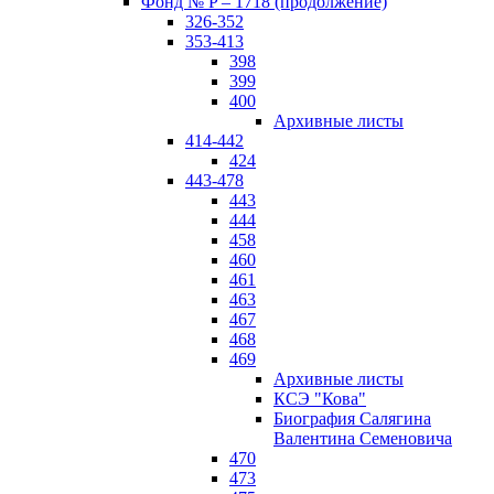
Фонд № P – 1718 (продолжение)
326-352
353-413
398
399
400
Архивные листы
414-442
424
443-478
443
444
458
460
461
463
467
468
469
Архивные листы
КСЭ "Кова"
Биография Салягина
Валентина Семеновича
470
473