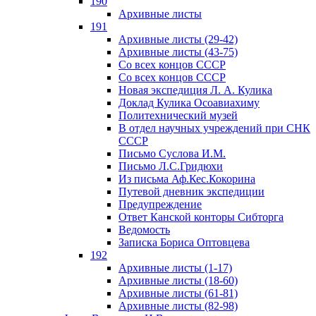
190
Архивные листы
191
Архивные листы (29-42)
Архивные листы (43-75)
Со всех концов СССР
Со всех концов СССР
Новая экспедиция Л. А. Кулика
Доклад Кулика Осоавиахиму
Политехнический музей
В отдел научных учреждений при СНК
СССР
Письмо Суслова И.М.
Письмо Л.С.Гридюхи
Из письма Аф.Кес.Кокорина
Путевой дневник экспедиции
Предупреждение
Ответ Канской конторы Сибторга
Ведомость
Записка Бориса Оптовцева
192
Архивные листы (1-17)
Архивные листы (18-60)
Архивные листы (61-81)
Архивные листы (82-98)