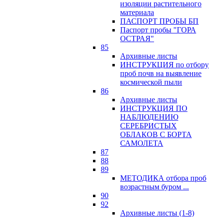
изоляции растительного
материала
ПАСПОРТ ПРОБЫ БП
Паспорт пробы "ГОРА
ОСТРАЯ"
85
Архивные листы
ИНСТРУКЦИЯ по отбору
проб почв на выявление
космической пыли
86
Архивные листы
ИНСТРУКЦИЯ ПО
НАБЛЮДЕНИЮ
СЕРЕБРИСТЫХ
ОБЛАКОВ С БОРТА
САМОЛЕТА
87
88
89
МЕТОДИКА отбора проб
возрастным буром ...
90
92
Архивные листы (1-8)