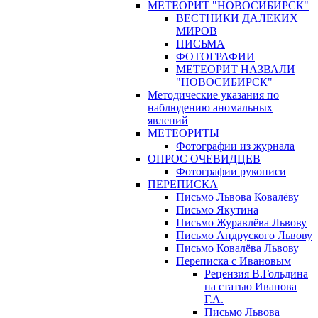
МЕТЕОРИТ "НОВОСИБИРСК"
ВЕСТНИКИ ДАЛЕКИХ
МИРОВ
ПИСЬМА
ФОТОГРАФИИ
МЕТЕОРИТ НАЗВАЛИ
"НОВОСИБИРСК"
Методические указания по
наблюдению аномальных
явлений
МЕТЕОРИТЫ
Фотографии из журнала
ОПРОС ОЧЕВИДЦЕВ
Фотографии рукописи
ПЕРЕПИСКА
Письмо Львова Ковалёву
Письмо Якутина
Письмо Журавлёва Львову
Письмо Андруского Львову
Письмо Ковалёва Львову
Переписка с Ивановым
Рецензия В.Гольдина
на статью Иванова
Г.А.
Письмо Львова