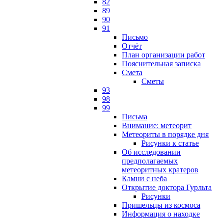
82
89
90
91
Письмо
Отчёт
План организации работ
Пояснительная записка
Смета
Сметы
93
98
99
Письма
Внимание: метеорит
Метеориты в порядке дня
Рисунки к статье
Об исследовании
предполагаемых
метеоритных кратеров
Камни с неба
Открытие доктора Гурльта
Рисунки
Пришельцы из космоса
Информация о находке