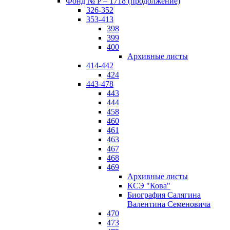
Фонд № P – 1718 (продолжение)
326-352
353-413
398
399
400
Архивные листы
414-442
424
443-478
443
444
458
460
461
463
467
468
469
Архивные листы
КСЭ "Кова"
Биография Салягина
Валентина Семеновича
470
473