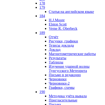
178
179
Статья на английском языке
184
H.J.Moore
Elston Scott
Verne R. Oberbeck
189
Отчёт
Рисунки, графики
Тезисы доклада
Доклад
Магнитометрические работы
Результаты
Таблицы
Изучение ударной волны
Тунгусского Метеорита
Письмо в редакцию
Черновики
Черновики-2
Графики, схемы
190
Методика учёта вывала
Пригласительные
Письма