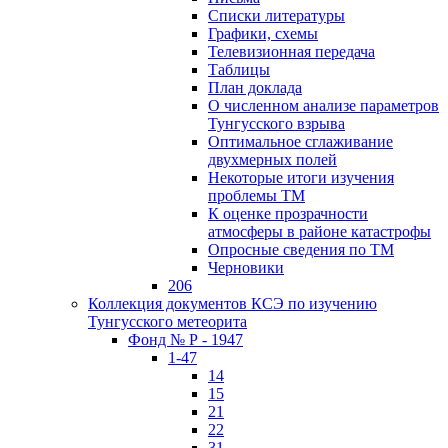
Списки литературы
Графики, схемы
Телевизионная передача
Таблицы
План доклада
О численном анализе параметров
Тунгусского взрыва
Оптимальное сглаживание
двухмерных полей
Некоторые итоги изучения
проблемы ТМ
К оценке прозрачности
атмосферы в районе катастрофы
Опросные сведения по ТМ
Черновики
206
Коллекция документов КСЭ по изучению
Тунгусского метеорита
Фонд № Р - 1947
1-47
14
15
21
22
31