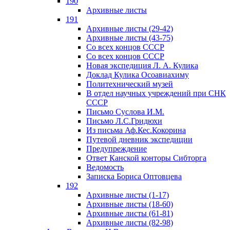
190
Архивные листы
191
Архивные листы (29-42)
Архивные листы (43-75)
Со всех концов СССР
Со всех концов СССР
Новая экспедиция Л. А. Кулика
Доклад Кулика Осоавиахиму
Политехнический музей
В отдел научных учреждений при СНК
СССР
Письмо Суслова И.М.
Письмо Л.С.Гридюхи
Из письма Аф.Кес.Кокорина
Путевой дневник экспедиции
Предупреждение
Ответ Канской конторы Сибторга
Ведомость
Записка Бориса Оптовцева
192
Архивные листы (1-17)
Архивные листы (18-60)
Архивные листы (61-81)
Архивные листы (82-98)