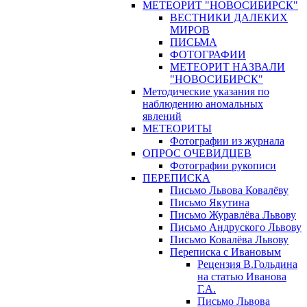
МЕТЕОРИТ "НОВОСИБИРСК"
ВЕСТНИКИ ДАЛЕКИХ
МИРОВ
ПИСЬМА
ФОТОГРАФИИ
МЕТЕОРИТ НАЗВАЛИ
"НОВОСИБИРСК"
Методические указания по
наблюдению аномальных
явлений
МЕТЕОРИТЫ
Фотографии из журнала
ОПРОС ОЧЕВИДЦЕВ
Фотографии рукописи
ПЕРЕПИСКА
Письмо Львова Ковалёву
Письмо Якутина
Письмо Журавлёва Львову
Письмо Андруского Львову
Письмо Ковалёва Львову
Переписка с Ивановым
Рецензия В.Гольдина
на статью Иванова
Г.А.
Письмо Львова