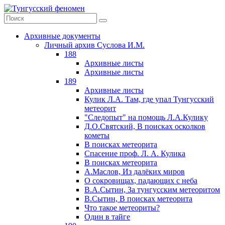
Архивные документы
Личный архив Суслова И.М.
188
Архивные листы
Архивные листы
189
Архивные листы
Кулик Л.А. Там, где упал Тунгусский
метеорит
"Следопыт" на помощь Л.А.Кулику
Д.О.Святский, В поисках осколков
кометы
В поисках метеорита
Спасение проф. Л. А. Кулика
В поисках метеорита
А.Маслов, Из далёких миров
О сокровищах, падающих с неба
В.А.Сытин, За тунгусским метеоритом
В.Сытин, В поисках метеорита
Что такое метеориты?
Один в тайге