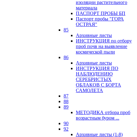
изоляции растительного
материала
ПАСПОРТ ПРОБЫ БП
Паспорт пробы "ГОРА
ОСТРАЯ"
85
Архивные листы
ИНСТРУКЦИЯ по отбору
проб почв на выявление
космической пыли
86
Архивные листы
ИНСТРУКЦИЯ ПО
НАБЛЮДЕНИЮ
СЕРЕБРИСТЫХ
ОБЛАКОВ С БОРТА
САМОЛЕТА
87
88
89
МЕТОДИКА отбора проб
возрастным буром ...
90
92
Архивные листы (1-8)