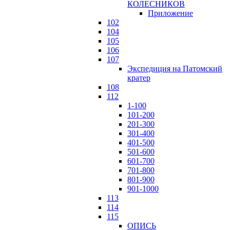
КОЛЕСНИКОВ
Приложение
102
104
105
106
107
Экспедиция на Патомский
кратер
108
112
1-100
101-200
201-300
301-400
401-500
501-600
601-700
701-800
801-900
901-1000
113
114
115
ОПИСЬ