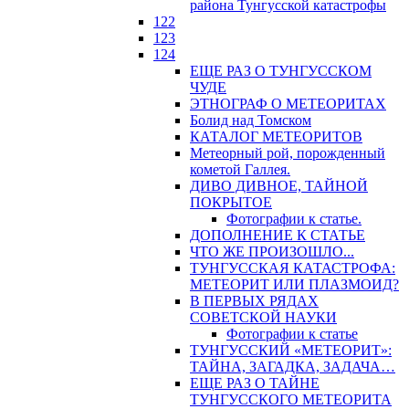
района Тунгусской катастрофы
122
123
124
ЕЩЕ РАЗ О ТУНГУССКОМ
ЧУДЕ
ЭТНОГРАФ О МЕТЕОРИТАХ
Болид над Томском
КАТАЛОГ МЕТЕОРИТОВ
Метеорный рой, порожденный
кометой Галлея.
ДИВО ДИВНОЕ, ТАЙНОЙ
ПОКРЫТОЕ
Фотографии к статье.
ДОПОЛНЕНИЕ К СТАТЬЕ
ЧТО ЖЕ ПРОИЗОШЛО...
ТУНГУССКАЯ КАТАСТРОФА:
МЕТЕОРИТ ИЛИ ПЛАЗМОИД?
В ПЕРВЫХ РЯДАХ
СОВЕТСКОЙ НАУКИ
Фотографии к статье
ТУНГУССКИЙ «МЕТЕОРИТ»:
ТАЙНА, ЗАГАДКА, ЗАДАЧА…
ЕЩЕ РАЗ О ТАЙНЕ
ТУНГУССКОГО МЕТЕОРИТА