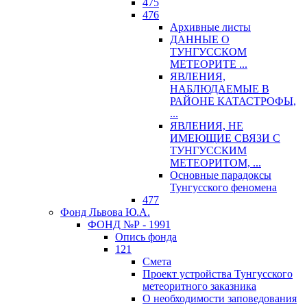
475
476
Архивные листы
ДАННЫЕ О
ТУНГУССКОМ
МЕТЕОРИТЕ ...
ЯВЛЕНИЯ,
НАБЛЮДАЕМЫЕ В
РАЙОНЕ КАТАСТРОФЫ,
...
ЯВЛЕНИЯ, НЕ
ИМЕЮЩИЕ СВЯЗИ С
ТУНГУССКИМ
МЕТЕОРИТОМ, ...
Основные парадоксы
Тунгусского феномена
477
Фонд Львова Ю.А.
ФОНД №Р - 1991
Опись фонда
121
Смета
Проект устройства Тунгусского
метеоритного заказника
О необходимости заповедования