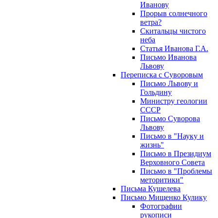
Иванову
Прорыв солнечного
ветра?
Скитальцы чистого
неба
Статья Иванова Г.А.
Письмо Иванова
Львову
Переписка с Суворовым
Письмо Львову и
Гольдину
Министру геологии
СССР
Письмо Суворова
Львову
Письмо в "Науку и
жизнь"
Письмо в Президиум
Верховного Совета
Письмо в "Проблемы
меторитики"
Письма Кушелева
Письмо Мищенко Кулику
Фотографии
рукописи