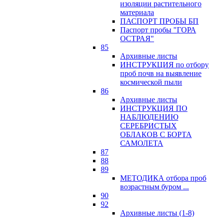
изоляции растительного
материала
ПАСПОРТ ПРОБЫ БП
Паспорт пробы "ГОРА
ОСТРАЯ"
85
Архивные листы
ИНСТРУКЦИЯ по отбору
проб почв на выявление
космической пыли
86
Архивные листы
ИНСТРУКЦИЯ ПО
НАБЛЮДЕНИЮ
СЕРЕБРИСТЫХ
ОБЛАКОВ С БОРТА
САМОЛЕТА
87
88
89
МЕТОДИКА отбора проб
возрастным буром ...
90
92
Архивные листы (1-8)