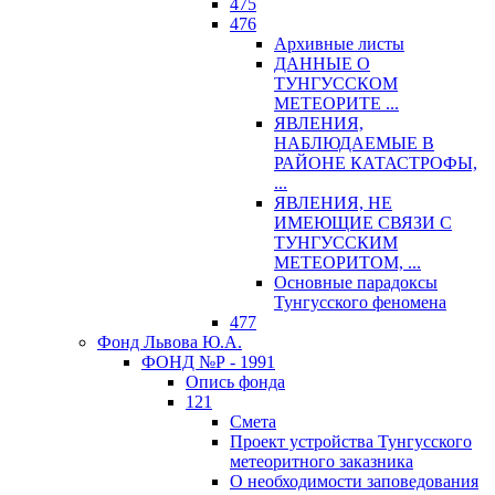
475
476
Архивные листы
ДАННЫЕ О
ТУНГУССКОМ
МЕТЕОРИТЕ ...
ЯВЛЕНИЯ,
НАБЛЮДАЕМЫЕ В
РАЙОНЕ КАТАСТРОФЫ,
...
ЯВЛЕНИЯ, НЕ
ИМЕЮЩИЕ СВЯЗИ С
ТУНГУССКИМ
МЕТЕОРИТОМ, ...
Основные парадоксы
Тунгусского феномена
477
Фонд Львова Ю.А.
ФОНД №Р - 1991
Опись фонда
121
Смета
Проект устройства Тунгусского
метеоритного заказника
О необходимости заповедования