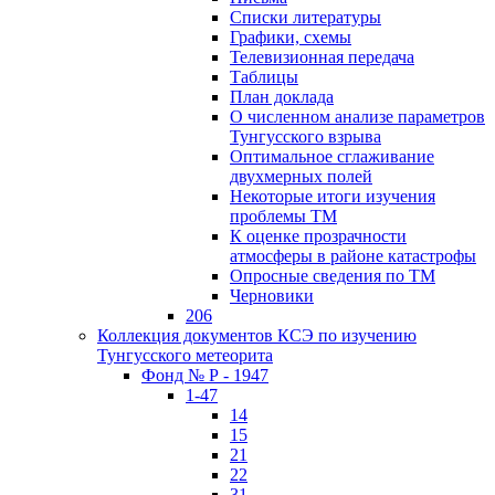
Списки литературы
Графики, схемы
Телевизионная передача
Таблицы
План доклада
О численном анализе параметров
Тунгусского взрыва
Оптимальное сглаживание
двухмерных полей
Некоторые итоги изучения
проблемы ТМ
К оценке прозрачности
атмосферы в районе катастрофы
Опросные сведения по ТМ
Черновики
206
Коллекция документов КСЭ по изучению
Тунгусского метеорита
Фонд № Р - 1947
1-47
14
15
21
22
31