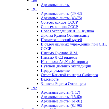
190
Архивные листы
191
Архивные листы (29-42)
Архивные листы (43-75)
Со всех концов СССР
Со всех концов СССР
Новая экспедиция Л. А. Кулика
Доклад Кулика Осоавиахиму
Политехнический музей
В отдел научных учреждений при СНК
СССР
Письмо Суслова И.М.
Письмо Л.С.Гридюхи
Из письма Аф.Кес.Кокорина
Путевой дневник экспедиции
Предупреждение
Ответ Канской конторы Сибторга
Ведомость
Записка Бориса Оптовцева
192
Архивные листы (1-17)
Архивные листы (18-60)
Архивные листы (61-81)
Архивные листы (82-98)