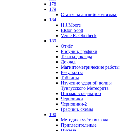
178
179
Статья на английском языке
184
H.J.Moore
Elston Scott
Verne R. Oberbeck
189
Отчёт
Рисунки, графики
Тезисы доклада
Доклад
Магнитометрические работы
Результаты
Таблицы
Изучение ударной волны
Тунгусского Метеорита
Письмо в редакцию
Черновики
Черновики-2
Графики, схемы
190
Методика учёта вывала
Пригласительные
Письма