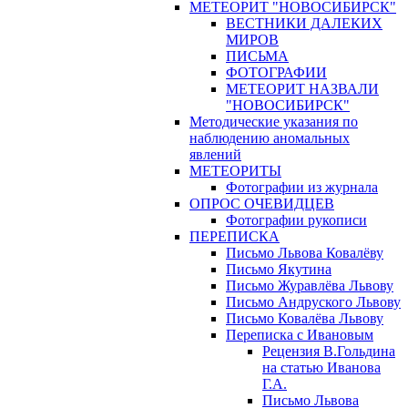
МЕТЕОРИТ "НОВОСИБИРСК"
ВЕСТНИКИ ДАЛЕКИХ
МИРОВ
ПИСЬМА
ФОТОГРАФИИ
МЕТЕОРИТ НАЗВАЛИ
"НОВОСИБИРСК"
Методические указания по
наблюдению аномальных
явлений
МЕТЕОРИТЫ
Фотографии из журнала
ОПРОС ОЧЕВИДЦЕВ
Фотографии рукописи
ПЕРЕПИСКА
Письмо Львова Ковалёву
Письмо Якутина
Письмо Журавлёва Львову
Письмо Андруского Львову
Письмо Ковалёва Львову
Переписка с Ивановым
Рецензия В.Гольдина
на статью Иванова
Г.А.
Письмо Львова