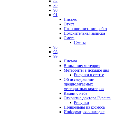
82
89
90
91
Письмо
Отчёт
План организации работ
Пояснительная записка
Смета
Сметы
93
98
99
Письма
Внимание: метеорит
Метеориты в порядке дня
Рисунки к статье
Об исследовании
предполагаемых
метеоритных кратеров
Камни с неба
Открытие доктора Гурльта
Рисунки
Пришельцы из космоса
Информация о находке