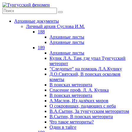
Архивные документы
Личный архив Суслова И.М.
188
Архивные листы
Архивные листы
189
Архивные листы
Кулик Л.А. Там, где упал Тунгусский
метеорит
"Следопыт" на помощь Л.А.Кулику
Д.О.Святский, В поисках осколков
кометы
В поисках метеорита
Спасение проф. Л. А. Кулика
В поисках метеорита
А.Маслов, Из далёких миров
О сокровищах, падающих с неба
В.А.Сытин, За тунгусским метеоритом
В.Сытин, В поисках метеорита
Что такое метеориты?
Один в тайге