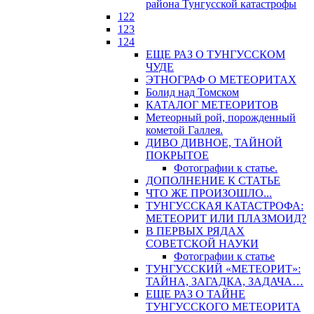
района Тунгусской катастрофы
122
123
124
ЕЩЕ РАЗ О ТУНГУССКОМ
ЧУДЕ
ЭТНОГРАФ О МЕТЕОРИТАХ
Болид над Томском
КАТАЛОГ МЕТЕОРИТОВ
Метеорный рой, порожденный
кометой Галлея.
ДИВО ДИВНОЕ, ТАЙНОЙ
ПОКРЫТОЕ
Фотографии к статье.
ДОПОЛНЕНИЕ К СТАТЬЕ
ЧТО ЖЕ ПРОИЗОШЛО...
ТУНГУССКАЯ КАТАСТРОФА:
МЕТЕОРИТ ИЛИ ПЛАЗМОИД?
В ПЕРВЫХ РЯДАХ
СОВЕТСКОЙ НАУКИ
Фотографии к статье
ТУНГУССКИЙ «МЕТЕОРИТ»:
ТАЙНА, ЗАГАДКА, ЗАДАЧА…
ЕЩЕ РАЗ О ТАЙНЕ
ТУНГУССКОГО МЕТЕОРИТА