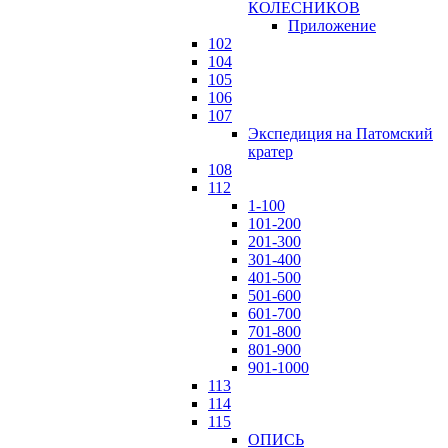
КОЛЕСНИКОВ
Приложение
102
104
105
106
107
Экспедиция на Патомский
кратер
108
112
1-100
101-200
201-300
301-400
401-500
501-600
601-700
701-800
801-900
901-1000
113
114
115
ОПИСЬ