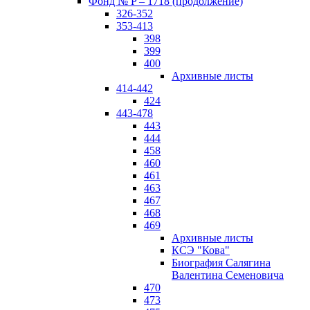
Фонд № P – 1718 (продолжение)
326-352
353-413
398
399
400
Архивные листы
414-442
424
443-478
443
444
458
460
461
463
467
468
469
Архивные листы
КСЭ "Кова"
Биография Салягина
Валентина Семеновича
470
473