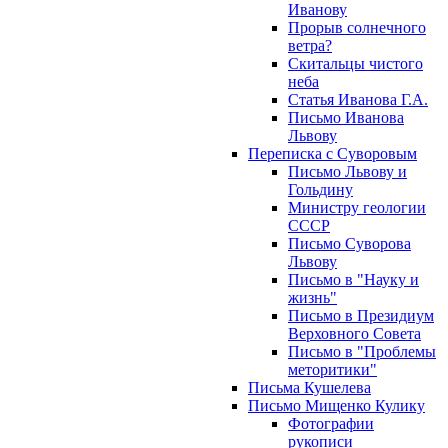
Иванову
Прорыв солнечного
ветра?
Скитальцы чистого
неба
Статья Иванова Г.А.
Письмо Иванова
Львову
Переписка с Суворовым
Письмо Львову и
Гольдину
Министру геологии
СССР
Письмо Суворова
Львову
Письмо в "Науку и
жизнь"
Письмо в Президиум
Верховного Совета
Письмо в "Проблемы
меторитики"
Письма Кушелева
Письмо Мищенко Кулику
Фотографии
рукописи