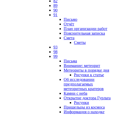
82
89
90
91
Письмо
Отчёт
План организации работ
Пояснительная записка
Смета
Сметы
93
98
99
Письма
Внимание: метеорит
Метеориты в порядке дня
Рисунки к статье
Об исследовании
предполагаемых
метеоритных кратеров
Камни с неба
Открытие доктора Гурльта
Рисунки
Пришельцы из космоса
Информация о находке