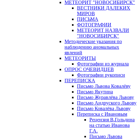
МЕТЕОРИТ "НОВОСИБИРСК"
ВЕСТНИКИ ДАЛЕКИХ
МИРОВ
ПИСЬМА
ФОТОГРАФИИ
МЕТЕОРИТ НАЗВАЛИ
"НОВОСИБИРСК"
Методические указания по
наблюдению аномальных
явлений
МЕТЕОРИТЫ
Фотографии из журнала
ОПРОС ОЧЕВИДЦЕВ
Фотографии рукописи
ПЕРЕПИСКА
Письмо Львова Ковалёву
Письмо Якутина
Письмо Журавлёва Львову
Письмо Андруского Львову
Письмо Ковалёва Львову
Переписка с Ивановым
Рецензия В.Гольдина
на статью Иванова
Г.А.
Письмо Львова