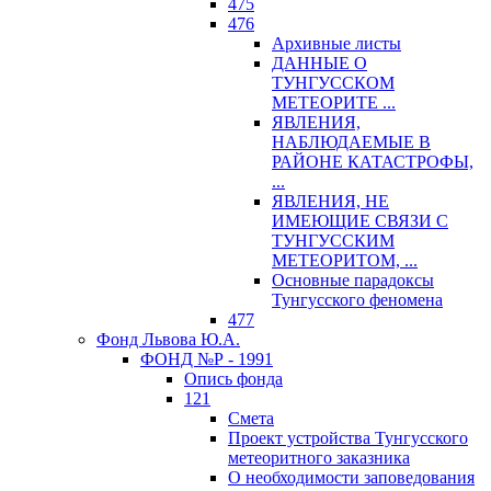
475
476
Архивные листы
ДАННЫЕ О
ТУНГУССКОМ
МЕТЕОРИТЕ ...
ЯВЛЕНИЯ,
НАБЛЮДАЕМЫЕ В
РАЙОНЕ КАТАСТРОФЫ,
...
ЯВЛЕНИЯ, НЕ
ИМЕЮЩИЕ СВЯЗИ С
ТУНГУССКИМ
МЕТЕОРИТОМ, ...
Основные парадоксы
Тунгусского феномена
477
Фонд Львова Ю.А.
ФОНД №Р - 1991
Опись фонда
121
Смета
Проект устройства Тунгусского
метеоритного заказника
О необходимости заповедования