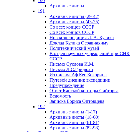
190
Архивные листы
191
Архивные листы (29-42)
Архивные листы (43-75)
Со всех концов СССР
Со всех концов СССР
Новая экспедиция Л. А. Кулика
Доклад Кулика Осоавиахиму
Политехнический музей
В отдел научных учреждений при СНК
СССР
Письмо Суслова И.М.
Письмо Л.С.Гридюхи
Из письма Аф.Кес.Кокорина
Путевой дневник экспедиции
Предупреждение
Ответ Канской конторы Сибторга
Ведомость
Записка Бориса Оптовцева
192
Архивные листы (1-17)
Архивные листы (18-60)
Архивные листы (61-81)
Архивные листы (82-98)