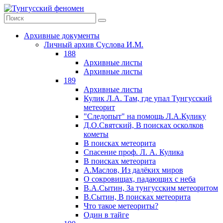
Архивные документы
Личный архив Суслова И.М.
188
Архивные листы
Архивные листы
189
Архивные листы
Кулик Л.А. Там, где упал Тунгусский
метеорит
"Следопыт" на помощь Л.А.Кулику
Д.О.Святский, В поисках осколков
кометы
В поисках метеорита
Спасение проф. Л. А. Кулика
В поисках метеорита
А.Маслов, Из далёких миров
О сокровищах, падающих с неба
В.А.Сытин, За тунгусским метеоритом
В.Сытин, В поисках метеорита
Что такое метеориты?
Один в тайге