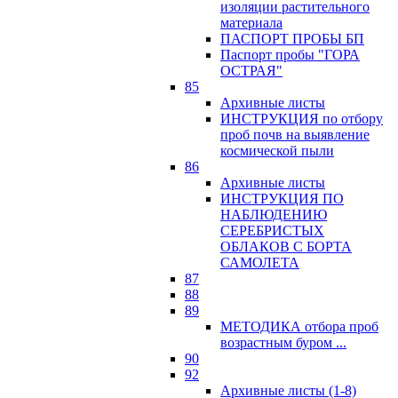
изоляции растительного
материала
ПАСПОРТ ПРОБЫ БП
Паспорт пробы "ГОРА
ОСТРАЯ"
85
Архивные листы
ИНСТРУКЦИЯ по отбору
проб почв на выявление
космической пыли
86
Архивные листы
ИНСТРУКЦИЯ ПО
НАБЛЮДЕНИЮ
СЕРЕБРИСТЫХ
ОБЛАКОВ С БОРТА
САМОЛЕТА
87
88
89
МЕТОДИКА отбора проб
возрастным буром ...
90
92
Архивные листы (1-8)