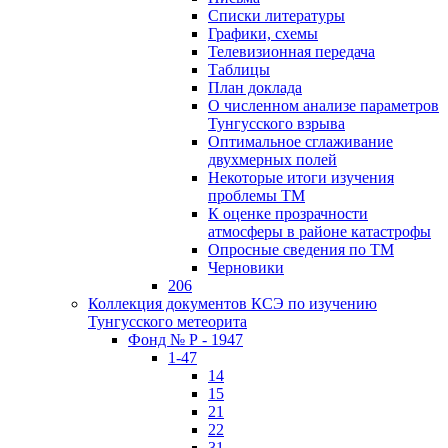
Списки литературы
Графики, схемы
Телевизионная передача
Таблицы
План доклада
О численном анализе параметров
Тунгусского взрыва
Оптимальное сглаживание
двухмерных полей
Некоторые итоги изучения
проблемы ТМ
К оценке прозрачности
атмосферы в районе катастрофы
Опросные сведения по ТМ
Черновики
206
Коллекция документов КСЭ по изучению
Тунгусского метеорита
Фонд № Р - 1947
1-47
14
15
21
22
31