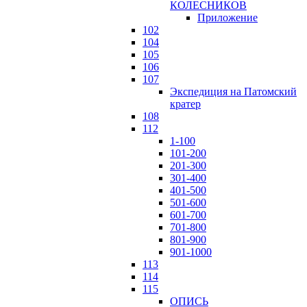
КОЛЕСНИКОВ
Приложение
102
104
105
106
107
Экспедиция на Патомский
кратер
108
112
1-100
101-200
201-300
301-400
401-500
501-600
601-700
701-800
801-900
901-1000
113
114
115
ОПИСЬ