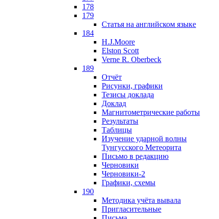
178
179
Статья на английском языке
184
H.J.Moore
Elston Scott
Verne R. Oberbeck
189
Отчёт
Рисунки, графики
Тезисы доклада
Доклад
Магнитометрические работы
Результаты
Таблицы
Изучение ударной волны
Тунгусского Метеорита
Письмо в редакцию
Черновики
Черновики-2
Графики, схемы
190
Методика учёта вывала
Пригласительные
Письма