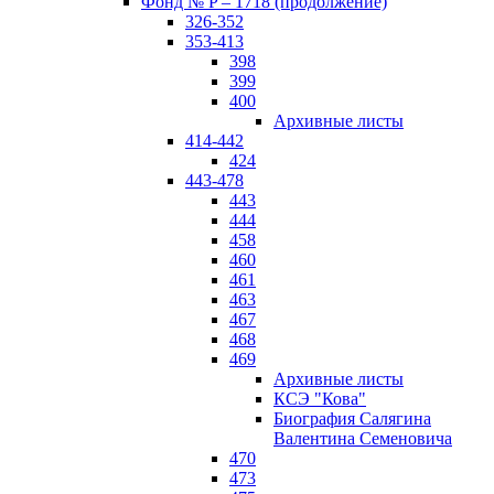
Фонд № P – 1718 (продолжение)
326-352
353-413
398
399
400
Архивные листы
414-442
424
443-478
443
444
458
460
461
463
467
468
469
Архивные листы
КСЭ "Кова"
Биография Салягина
Валентина Семеновича
470
473