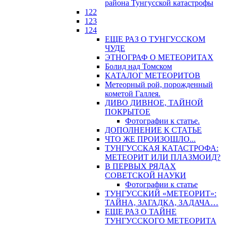
района Тунгусской катастрофы
122
123
124
ЕЩЕ РАЗ О ТУНГУССКОМ
ЧУДЕ
ЭТНОГРАФ О МЕТЕОРИТАХ
Болид над Томском
КАТАЛОГ МЕТЕОРИТОВ
Метеорный рой, порожденный
кометой Галлея.
ДИВО ДИВНОЕ, ТАЙНОЙ
ПОКРЫТОЕ
Фотографии к статье.
ДОПОЛНЕНИЕ К СТАТЬЕ
ЧТО ЖЕ ПРОИЗОШЛО...
ТУНГУССКАЯ КАТАСТРОФА:
МЕТЕОРИТ ИЛИ ПЛАЗМОИД?
В ПЕРВЫХ РЯДАХ
СОВЕТСКОЙ НАУКИ
Фотографии к статье
ТУНГУССКИЙ «МЕТЕОРИТ»:
ТАЙНА, ЗАГАДКА, ЗАДАЧА…
ЕЩЕ РАЗ О ТАЙНЕ
ТУНГУССКОГО МЕТЕОРИТА