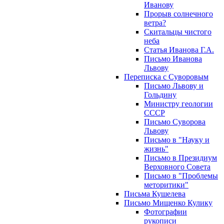
Иванову
Прорыв солнечного
ветра?
Скитальцы чистого
неба
Статья Иванова Г.А.
Письмо Иванова
Львову
Переписка с Суворовым
Письмо Львову и
Гольдину
Министру геологии
СССР
Письмо Суворова
Львову
Письмо в "Науку и
жизнь"
Письмо в Президиум
Верховного Совета
Письмо в "Проблемы
меторитики"
Письма Кушелева
Письмо Мищенко Кулику
Фотографии
рукописи